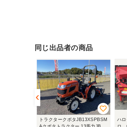
同じ出品者の商品
GC980ヤン
トラクタークボタJB13XSPBSM
ハロ
ン
Aクボタトラクター 13馬力JB13
ロ 