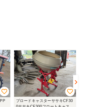
PP
ブロードキャスターササキCF30
乗用草刈機 ホ
0ササキCF300フロートキャスタ
機 ホンダHydros