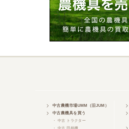
中古農機市場UMM（旧JUM）
中古農機具を買う
・ 中古 トラクター
・ 中古 田植機