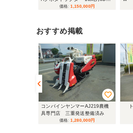
X(special)
,000
1,150,000
おすすめ掲載
433FF-UG
コンバインヤンマーAJ219農機
ト
具専門店 三重発送整備済み
,000
1,280,000