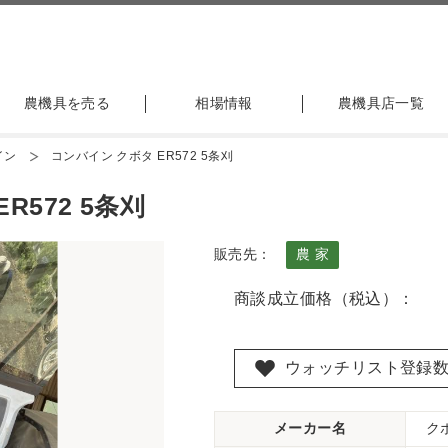
農機具を売る
相場情報
農機具店一覧
イン
コンバイン クボタ ER572 5条刈
R572 5条刈
販売先：
農 家
商談成立価格（税込）：
ウォッチリスト登録
メーカー名
ク