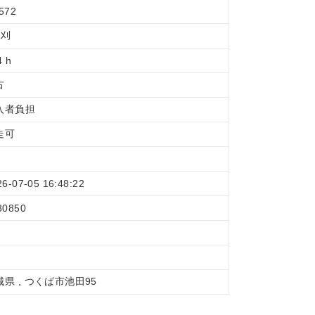
572
条刈
4 h
古
入者負担
走可
26-07-05 16:48:22
80850
城県 , つくば市池田95