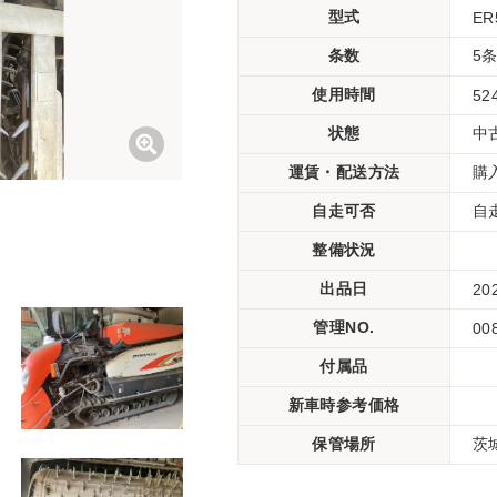
型式
ER
条数
5
使用時間
52
状態
中
運賃・配送方法
購
自走可否
自
整備状況
出品日
20
管理NO.
00
付属品
新車時参考価格
保管場所
茨