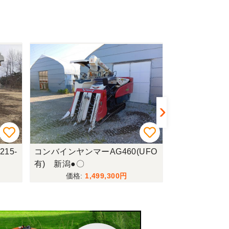
15-
コンバインヤンマーAG460(UFO
コンバインイセキ
有) 新潟●〇
WC 新潟●〇
1,499,300