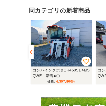
同カテゴリの新着商品
E447(UFO
コンバインクボタER460SD4MS
コン
QWE 新潟●〇
QW
,800
4,397,800