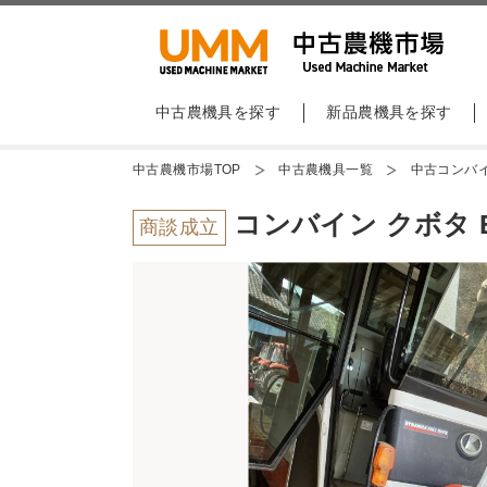
中古農機具を探す
新品農機具を探す
中古農機市場TOP
中古農機具一覧
中古コンバ
コンバイン クボタ E
商談成立