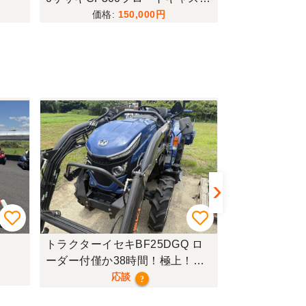
ー
150,000
トラクターイセキBF25DGQ ロ
トラクターク
ーダー付僅か38時間！極上！現
行モデル！
応談
?