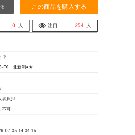
この商品を購入する
せる
数
0
人
注目
254
人
セキ
5-F6 北新潟●★
古
入者負担
走不可
26-07-05 14:04:15