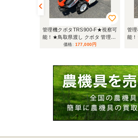
-S 北新潟●★
管理機クボタTRS900-F★視察可
管理
能！★鳥取県渡し クボタ 管理機
能！
TRS900-F 7馬力 ガソリン 耕運
TM
180
177,000
機 農用トラクター 歩行型 陽菜
ラク
現状渡し【P11485814】
状渡