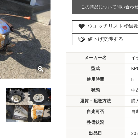
この商品について問い合わ
ウォッチリスト登録
値下げ交渉する
メーカー名
イ
型式
KP
使用時間
h
状態
中
運賃・配送方法
購
自走可否
自
整備状況
出品日
20