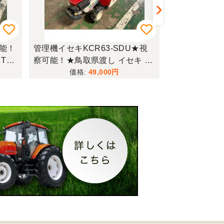
可能！
管理機イセキKCR63-SDU★視
管理機ホンダF
TR6
察可能！★鳥取県渡し イセキ 管
能！★鳥取県渡
ラクタ
理機 KCR63-SDU ガソリン 耕運
FU450 ガソ
49,000
し【P
機 農用トラクター 歩行型 家庭
ラクター 歩行
菜園 現状渡し【P11374317】
ぱれ 現状渡し【