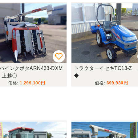
バインクボタARN433-DXM
トラクターイセキTC13-Z
 上越〇
◆
1,299,100
699,930