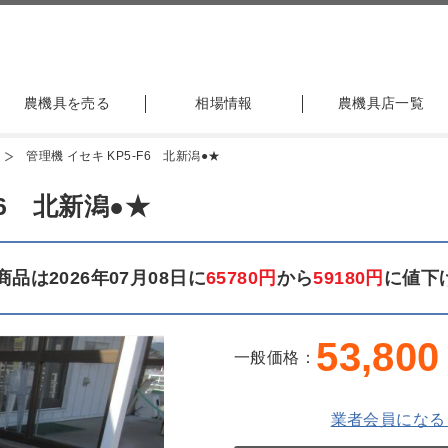
農機具を売る
相場情報
農機具店一覧
管理機 イセキ KP5-F6 北新潟●★
F6 北新潟●★
品は2026年07月08日に
65780円
から
59180円
に値下
53,800
一般価格：
業者会員になる