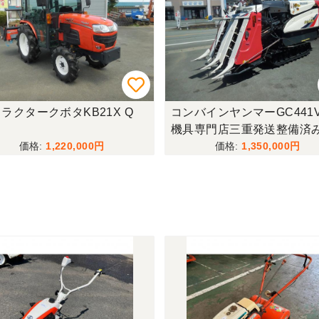
ラクタークボタKB21X Q
コンバインヤンマーGC441
機具専門店三重発送整備済
1,220,000
1,350,000