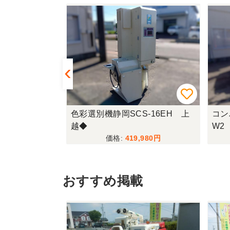
RS815 上越
色彩選別機静岡SCS-16EH 上
コン
越◆
W2
,950
419,980
おすすめ掲載