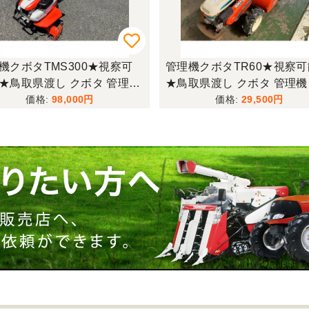
機クボタTMS300★視察可
管理機クボタTR60★視察
★鳥取県渡し クボタ 管理機
★鳥取県渡し クボタ 管理機 
S300 ガソリン 耕運機 農用ト
0 ガソリン 耕運機 農用ト
98,000
29,500
ター 歩行型 ミニ耕運機 現
ー 歩行型 家庭菜園 現状渡
し【P11485817】
11374318】