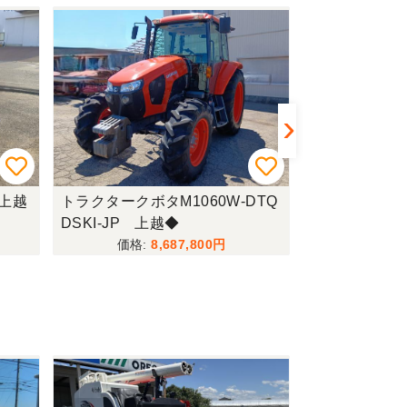
 上越
トラクタークボタM1060W-DTQ
コンバインイセキ
DSKI-JP 上越◆
W 新潟●〇
8,687,800