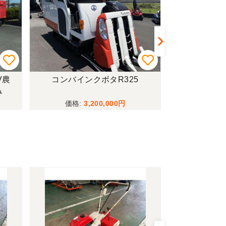
V農
コンバインクボタR325
トラクターイセ
み
ーダー付僅か
行モデル！
3,200,000