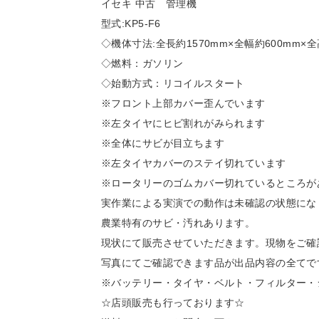
イセキ 中古 管理機
型式:KP5-F6
◇機体寸法:全長約1570mm×全幅約600mm×全
◇燃料：ガソリン
◇始動方式：リコイルスタート
※フロント上部カバー歪んでいます
※左タイヤにヒビ割れがみられます
※全体にサビが目立ちます
※左タイヤカバーのステイ切れています
※ロータリーのゴムカバー切れているところが
実作業による実演での動作は未確認の状態にな
農業特有のサビ・汚れあります。
現状にて販売させていただきます。現物をご確
写真にてご確認できます品が出品内容の全てで
※バッテリー・タイヤ・ベルト・フィルター・
☆店頭販売も行っております☆