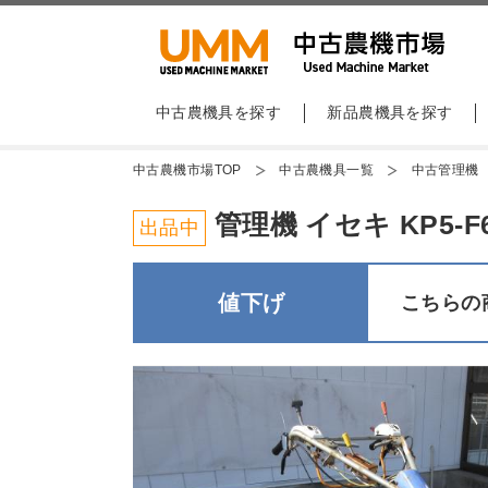
中古農機具を探す
新品農機具を探す
中古農機市場TOP
中古農機具一覧
中古管理機
管理機 イセキ KP5-
出品中
値下げ
こちらの商