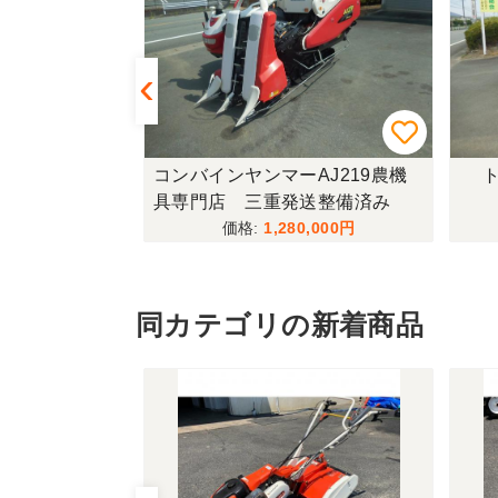
433FF-UG
コンバインヤンマーAJ219農機
ト
具専門店 三重発送整備済み
,000
1,280,000
同カテゴリの新着商品