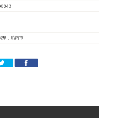
80843
潟県 , 胎内市