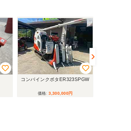
コンバインクボタER323SPGW
耕運機マキ
3,300,000