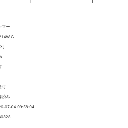
ンマー
214W.G
条刈
 h
古
走可
備済み
26-07-04 09:58:04
80828