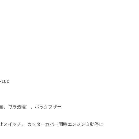
100
量、ワラ処理）、バックブザー
止スイッチ、 カッターカバー開時エンジン自動停止