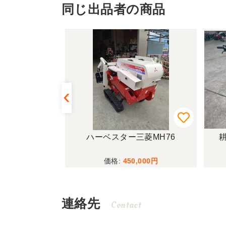
同じ出品者の商品
MOTOR
ハーベスター三菱MH76
耕
00
450,000
連絡先
Contact