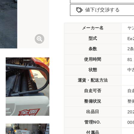
値下げ交渉する
メーカー名
ヤ
型式
Ee
条数
2
使用時間
81
状態
中
運賃・配送方法
自走可否
自
整備状況
整
出品日
20
管理NO.
00
付属品