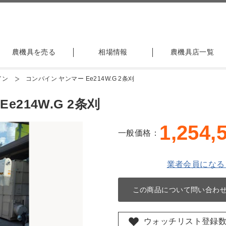
農機具を売る
相場情報
農機具店一覧
イン
コンバイン ヤンマー Ee214W.G 2条刈
214W.G 2条刈
1,254,
一般価格：
業者会員になる
この商品について問い合わ
ウォッチリスト登録