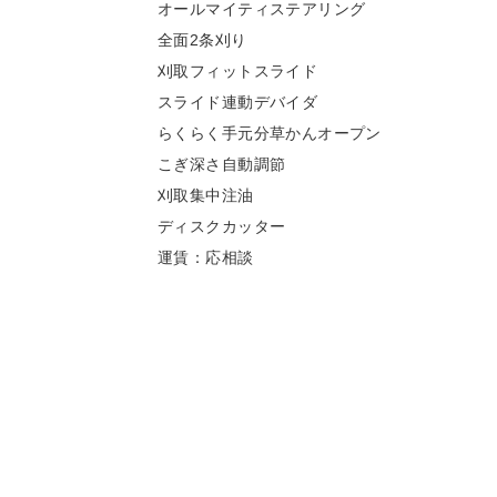
オールマイティステアリング
全面2条刈り
刈取フィットスライド
スライド連動デバイダ
らくらく手元分草かんオープン
こぎ深さ自動調節
刈取集中注油
ディスクカッター
運賃：応相談