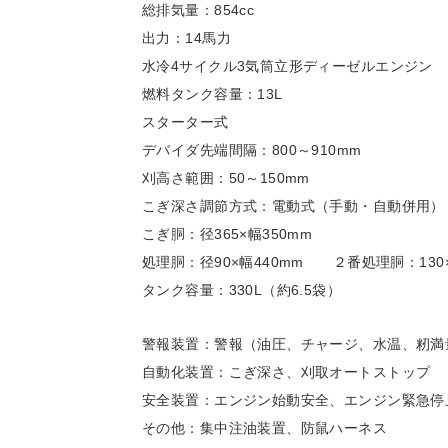
総排気量：854cc
出力：14馬力
水冷4サイクル3気筒立形ディーゼルエンジン
燃料タンク容量：13L
スターター式
デバイダ先端間隔：800～910mm
刈高さ範囲：50～150mm
こぎ深さ調節方式：電動式（手動・自動併用）
こぎ胴：径365×幅350mm
処理胴：径90×幅440mm ２番処理胴：130×
タンク容量：330L（約6.5袋）
警報装置：警報（油圧、チャージ、水温、籾満
自動化装置：こぎ深さ、刈取オートストップ
安全装置：エンジン始動安全、エンジン緊急停
その他：集中注油装置、防鼠ハーネス