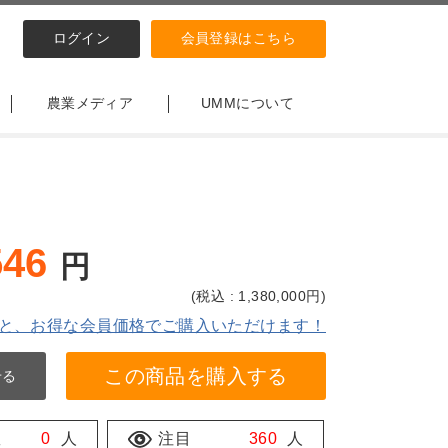
ログイン
会員登録はこちら
農業メディア
UMMについて
546
円
(
税込 : 1,380,000
円)
と、お得な会員価格でご購入いただけます！
この商品を購入する
せる
数
0
人
注目
360
人