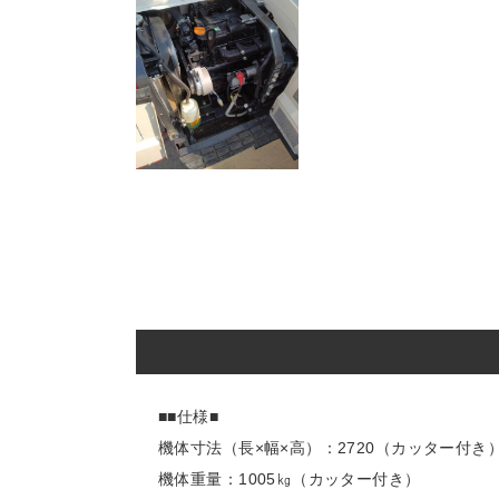
■■仕様■
機体寸法（長×幅×高）：2720（カッター付き）×1
機体重量：1005㎏（カッター付き）