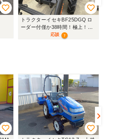
トラクターイセキBF25DGQ ロ
トラクターク
ーダー付僅か38時間！極上！現
行モデル！
応談
?