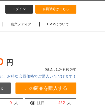
ログイン
会員登録はこちら
農業メディア
UMMについて
0
円
(
税込 : 1,049,950
円)
と、お得な会員価格でご購入いただけます！
この商品を購入する
せる
数
0
人
注目
452
人