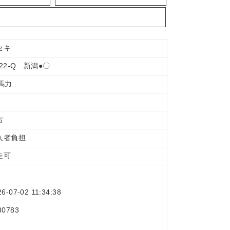
セキ
22-Q 新潟●〇
2馬力
古
入者負担
走可
26-07-02 11:34:38
80783