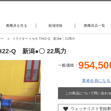
農機具を売る
相場情報
農機具店一覧
ター
トラクター イセキ TH22-Q 新潟●〇 22馬力
22-Q 新潟●〇 22馬力
954,50
一般価格：
業者会員になる
この商品について問い合わ
ウォッチリスト登録