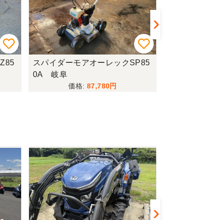
Z85
スパイダーモアオーレックSP85
コンバインイセキ
0A 岐阜
RLW 上越〇
87,780