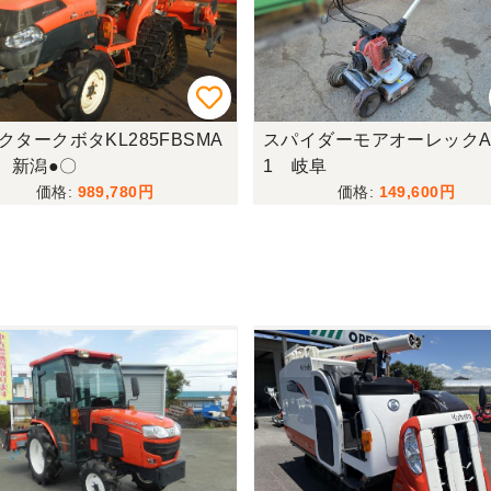
クタークボタKL285FBSMA
スパイダーモアオーレックA
C 新潟●〇
1 岐阜
989,780
149,600