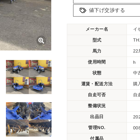
値下げ交渉する
メーカー名
イ
型式
TH
馬力
2
使用時間
h
状態
中
運賃・配送方法
購
自走可否
自
整備状況
出品日
20
管理NO.
00
付属品