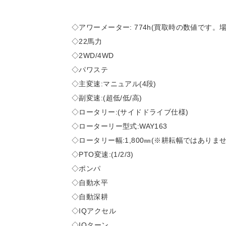
◇アワーメーター: 774h(買取時の数値です
◇22馬力
◇2WD/4WD
◇パワステ
◇主変速:マニュアル(4段)
◇副変速:(超低/低/高)
◇ロータリー:(サイドドライブ仕様)
◇ローターリー型式:WAY163
◇ロータリー幅:1,800㎜(※耕耘幅ではありませ
◇PTO変速:(1/2/3)
◇ポンパ
◇自動水平
◇自動深耕
◇IQアクセル
◇IQターン