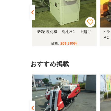
87-K 上越〇
穀粒選別機 丸七R1 上越〇
トラ
-P
,950
209,880
おすすめ掲載