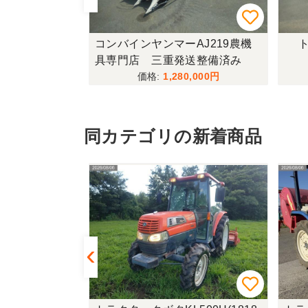
433FF-UG
コンバインヤンマーAJ219農機
ト
具専門店 三重発送整備済み
,000
1,280,000
同カテゴリの新着商品