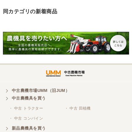
同カテゴリの新着商品
香川県／山崎
10月にコンバインを購入させていただきました、香
川県から熊本県まで運んでもらい、 とても親切に機
械の説明をしていただき感謝しています。 そして、
この度無事に稲刈りを行い、終了しました。 農機リ
ンクスさん、ありがとうございました。
中古農機市場UMM（旧JUM）
中古農機具を買う
・ 中古 トラクター
・ 中古 田植機
・ 中古 コンバイン
新品農機具を買う