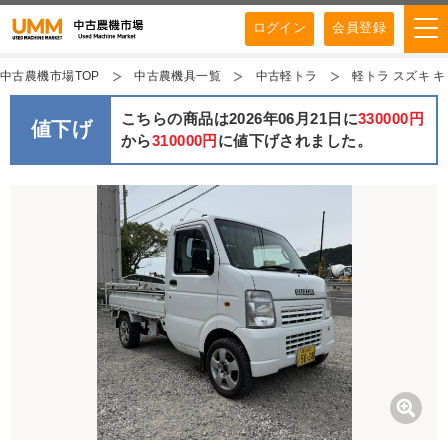
ログイン
会員登録
中古農機市場TOP
中古農機具一覧
中古軽トラ
軽トラ スズキ キ
こちらの商品は2026年06月21日に
330000円
値下げ
から
310000円
に値下げされました。