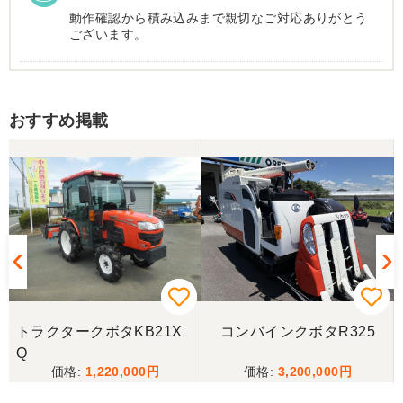
動作確認から積み込みまで親切なご対応ありがとう
ございます。
香川県／まめとら
おすすめ掲載
リピート購入させて頂きました。 ありがとうござい
ます。
香川県／井上
とても良くしてもらいました。また購入したいと思
います。
香川県／西川忠洋
丁寧な対応をしていただき計量選別機を無事持ち帰
トラクタークボタKB21X
コンバインクボタR325
ることができました。今年の籾摺り時に旧機が故障
Q
し、修理の目途が無い中、手頃な価格の本機を見つ
1,220,000
3,200,000
けることが出来て大満足です。リンスクさんありが
とうございました。