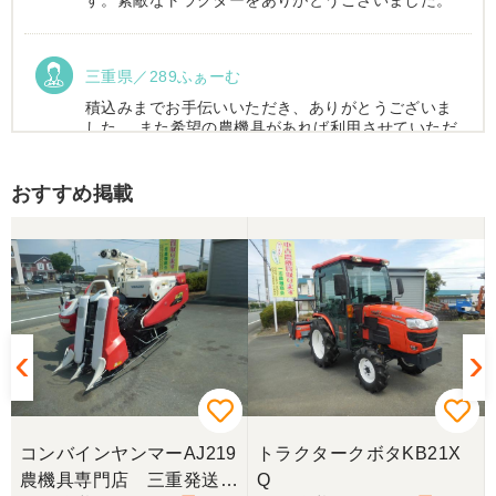
す。素敵なトラクターをありがとうございました。
三重県／289ふぁーむ
積込みまでお手伝いいただき、ありがとうございま
した。 また希望の農機具があれば利用させていただ
きます。
おすすめ掲載
三重県／トシ
この度はお世話になりました。また、機会があれば
よろしくお願いします。
三重県／ユウスケ
購入から引き取りまでスムーズでした。ありがとう
ございました。
コンバインヤンマーAJ219
トラクタークボタKB21X
三重県／
農機具専門店 三重発送整
Q