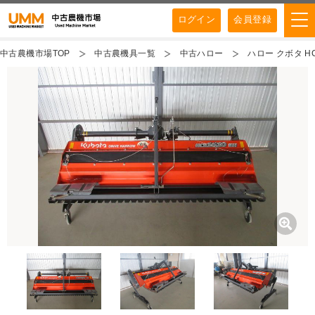
ログイン
会員登録
中古農機市場TOP
中古農機具一覧
中古ハロー
ハロー クボタ HC