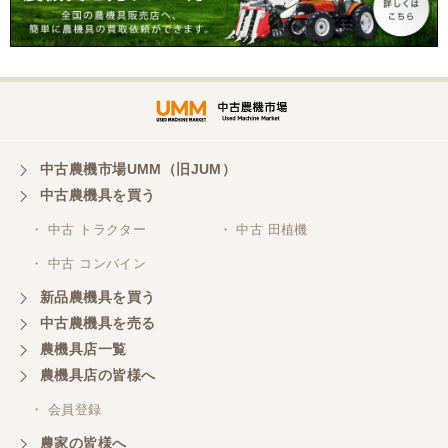
こちらの、対応、も、よくして、くれました。
三重県／谷本勝美
対応も、よくしてくれました、有難うございまし
た。
中古農機市場UMM（旧JUM）
中古農機具を買う
三重県／山本
・ 中古 トラクター
・ 中古 田植機
対応ありがとうございました。
・ 中古 コンバイン
新品農機具を買う
三重県／山本
中古農機具を売る
共立シュレッターを受け取りました。 状態は問題な
農機具店一覧
く、エンジンも調子がよさそうです。 ありがとうご
ざいました。
農機具店の皆様へ
・ 会員登録
三重県／
農家の皆様へ