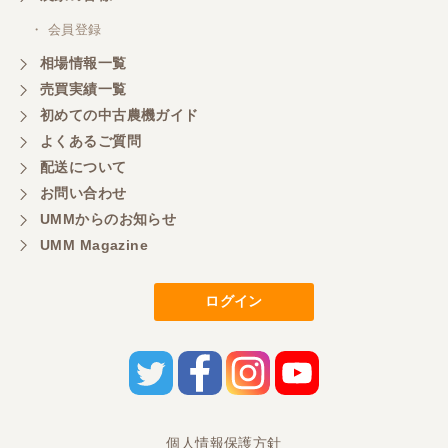
いつも色々お願いごとをしますが、 無理なお願いも
・ 会員登録
嫌な顔をせずに一生懸命頑張ってくれる中山さんに
感謝しています。ここで3台買いましたが、これから
相場情報一覧
もよろしくお願いしたいです。
売買実績一覧
初めての中古農機ガイド
よくあるご質問
三重県／
配送について
初めてコンバインを買いに行ったのですが、とても
明るい方に担当していただき細かく説明して下さっ
お問い合わせ
てとても嬉しかったです。
UMMからのお知らせ
UMM Magazine
三重県／
ログイン
担当さんの説明が丁寧で分かりやすく、急な要望に
も迅速に対応して頂き非常に助かりました。
三重県／
良い接客でした。今後も利用します。
個人情報保護方針