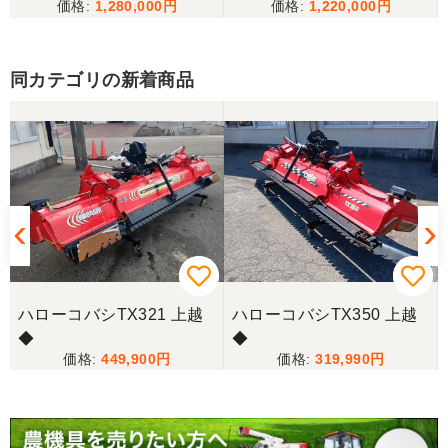
1,280,000
1,220,000
備済み
当方の要望に対して、素早く対応していただき感謝
しております。 ありがとうございました。
同カテゴリの新着商品
三重県／山﨑
スタッフの鈴木さんが親切で機械に詳しく 丁寧にご
対応頂きました。 ありがとう！ 少し距離はあります
が、今後も農機具を買う際はのうき屋さんを利用し
ようと思います。
三重県／miraisann
写真と現物が違いすぎる
ハローコバシTX321 上越
ハローコバシTX350 上越
◆
◆
三重県／谷本勝美
449,900
319,990
こちらの、対応も、よく、大変、満足、です。
三重県／谷本勝美