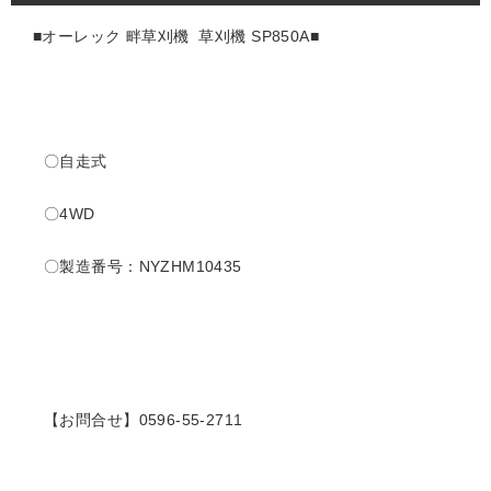
■オーレック 畔草刈機 草刈機 SP850A
■
〇自走式
〇4WD
〇製造番号：NYZHM10435
【お問合せ】0596-55-2711