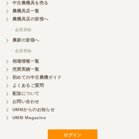
中古農機具を売る
共立シュレッターを受け取りました。 状態は問題な
農機具店一覧
く、エンジンも調子がよさそうです。 ありがとうご
ざいました。
農機具店の皆様へ
・ 会員登録
三重県／
農家の皆様へ
いつも色々お願いごとをしますが、 無理なお願いも
・ 会員登録
嫌な顔をせずに一生懸命頑張ってくれる中山さんに
感謝しています。ここで3台買いましたが、これから
相場情報一覧
もよろしくお願いしたいです。
売買実績一覧
初めての中古農機ガイド
よくあるご質問
三重県／
配送について
初めてコンバインを買いに行ったのですが、とても
明るい方に担当していただき細かく説明して下さっ
お問い合わせ
てとても嬉しかったです。
UMMからのお知らせ
UMM Magazine
三重県／
ログイン
担当さんの説明が丁寧で分かりやすく、急な要望に