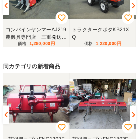
三重県／ユウスケ
購入から引き取りまでスムーズでした。ありがとう
ございました。
コンバインヤンマーAJ219
トラクタークボタKB21X
三重県／
農機具専門店 三重発送整
Q
1,280,000
1,220,000
備済み
当方の要望に対して、素早く対応していただき感謝
しております。 ありがとうございました。
同カテゴリの新着商品
三重県／山﨑
スタッフの鈴木さんが親切で機械に詳しく 丁寧にご
対応頂きました。 ありがとう！ 少し距離はあります
が、今後も農機具を買う際はのうき屋さんを利用し
ようと思います。
三重県／miraisann
写真と現物が違いすぎる