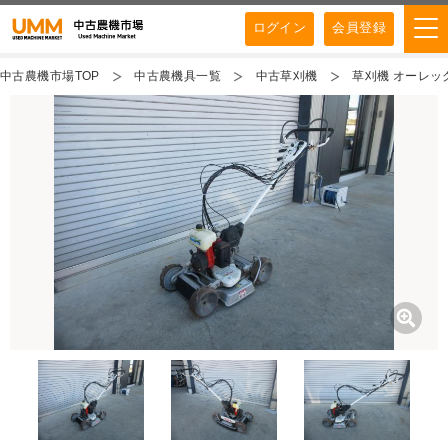
ログイン
会員登録
中古農機市場TOP
中古農機具一覧
中古草刈機
草刈機 オーレック