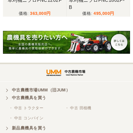
草刈機ニプロFNC1202F
草刈機ニプロFNC1802F-
B
三重県／谷本勝美
363,000
495,000
こちらの、対応も、よく、大変、満足、です。
三重県／谷本勝美
こちらの、対応、も、よくして、くれました。
三重県／谷本勝美
対応も、よくしてくれました、有難うございまし
た。
中古農機市場UMM（旧JUM）
中古農機具を買う
三重県／山本
・ 中古 トラクター
・ 中古 田植機
対応ありがとうございました。
・ 中古 コンバイン
新品農機具を買う
三重県／山本