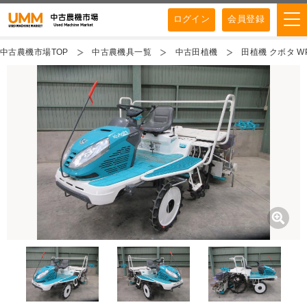
ログイン
会員登録
中古農機市場TOP
中古農機具一覧
中古田植機
田植機 クボタ WP