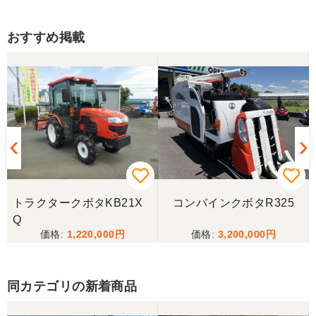
きます。
おすすめ掲載
三重県／トシ
この度はお世話になりました。また、機会があれば
よろしくお願いします。
三重県／ユウスケ
購入から引き取りまでスムーズでした。ありがとう
ございました。
トラクタークボタKB21X
コンバインクボタR325
三重県／
Q
1,220,000
3,200,000
当方の要望に対して、素早く対応していただき感謝
しております。 ありがとうございました。
同カテゴリの新着商品
三重県／山﨑