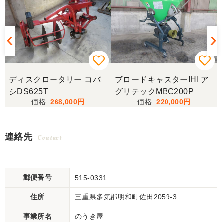
キ
ディスクロータリー コバ
ブロードキャスターIHI ア
シDS625T
グリテックMBC200P
268,000
220,000
連絡先
Contact
郵便番号
515-0331
住所
三重県多気郡明和町佐田2059-3
事業所名
のうき屋