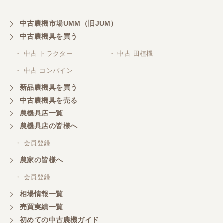
た。
中古農機市場UMM（旧JUM）
中古農機具を買う
三重県／山本
・ 中古 トラクター
・ 中古 田植機
対応ありがとうございました。
・ 中古 コンバイン
新品農機具を買う
三重県／山本
中古農機具を売る
共立シュレッターを受け取りました。 状態は問題な
農機具店一覧
く、エンジンも調子がよさそうです。 ありがとうご
ざいました。
農機具店の皆様へ
・ 会員登録
三重県／
農家の皆様へ
いつも色々お願いごとをしますが、 無理なお願いも
・ 会員登録
嫌な顔をせずに一生懸命頑張ってくれる中山さんに
感謝しています。ここで3台買いましたが、これから
相場情報一覧
もよろしくお願いしたいです。
売買実績一覧
初めての中古農機ガイド