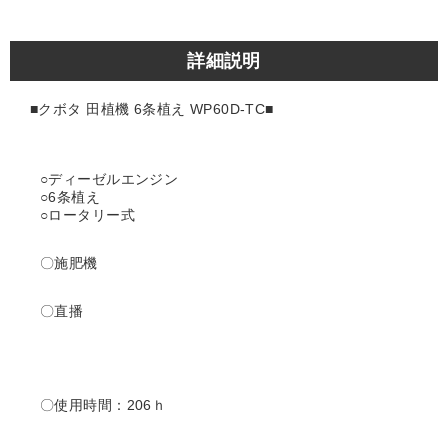
詳細説明
■クボタ 田植機 6条植え WP60D-TC
■
○ディーゼルエンジン
○6条植え
○ロータリー式
〇施肥機
〇直播
〇使用時間：206ｈ