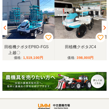
スタッフの鈴木さんが親切で機械に詳しく 丁寧にご
対応頂きました。 ありがとう！ 少し距離はあります
が、今後も農機具を買う際はのうき屋さんを利用し
ようと思います。
三重県／miraisann
写真と現物が違いすぎる
田植機クボタEP8D-FGS
田植機クボタJC4
し
上越〇
三重県／谷本勝美
1,519,100
398,000
こちらの、対応も、よく、大変、満足、です。
9
三重県／谷本勝美
こちらの、対応、も、よくして、くれました。
三重県／谷本勝美
対応も、よくしてくれました、有難うございまし