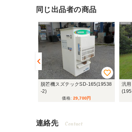
同じ出品者の商品
327G(1956
脱芒機スズテックSD-165(19538
汎用
-2)
(195
,500
29,700
連絡先
Contact