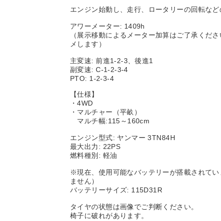
エンジン始動し、走行、ロータリーの回転など
アワーメーター: 1409h
（展示移動によるメーター加算はご了承くださ
メします）
主変速: 前進1-2-3、後進1
副変速: C-1-2-3-4
PTO: 1-2-3-4
【仕様】
・4WD
・マルチャー（平畝）
マルチ幅:115～160cm
エンジン型式: ヤンマー 3TN84H
最大出力: 22PS
燃料種別: 軽油
※現在、使用可能なバッテリーが搭載されてい
ません）
バッテリーサイズ: 115D31R
タイヤの状態は画像でご判断ください。
椅子に破れがあります。