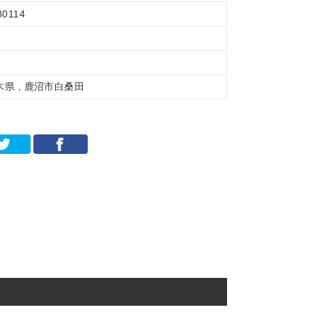
80114
木県 , 鹿沼市白桑田