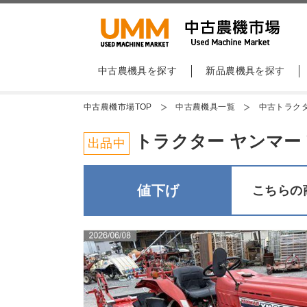
中古農機具を探す
新品農機具を探す
中古農機市場TOP
中古農機具一覧
中古トラク
トラクター ヤンマー YM2
出品中
値下げ
こちらの商