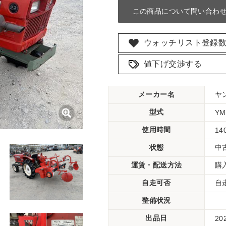
この商品について問い合わ
ウォッチリスト登録
値下げ交渉する
メーカー名
ヤ
型式
YM
使用時間
14
状態
中
運賃・配送方法
購
自走可否
自
整備状況
出品日
20