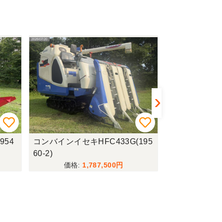
954
コンバインイセキHFC433G(195
コンバインクボタ
60-2)
5)
1,787,500