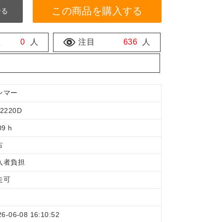
この商品を購入する
せる
数
0
人
注目
636
人
ンマー
2220D
09 h
古
入者負担
走可
26-06-08 16:10:52