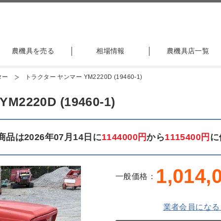
農機具を売る
相場情報
農機具店一覧
ター
トラクター ヤンマー YM2220D (19460-1)
220D (19460-1)
品は2026年07月14日に
1144000円
から
1115400円
に
1,014,
一般価格：
業者会員になる