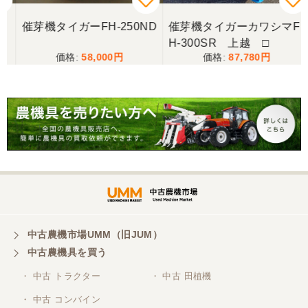
写真と現物が違いすぎる
催芽機タイガーFH-250ND
催芽機タイガーカワシマF
H-300SR 上越 □
三重県／谷本勝美
58,000
87,780
こちらの、対応も、よく、大変、満足、です。
三重県／谷本勝美
こちらの、対応、も、よくして、くれました。
三重県／谷本勝美
対応も、よくしてくれました、有難うございまし
た。
中古農機市場UMM（旧JUM）
中古農機具を買う
三重県／山本
・ 中古 トラクター
・ 中古 田植機
対応ありがとうございました。
・ 中古 コンバイン