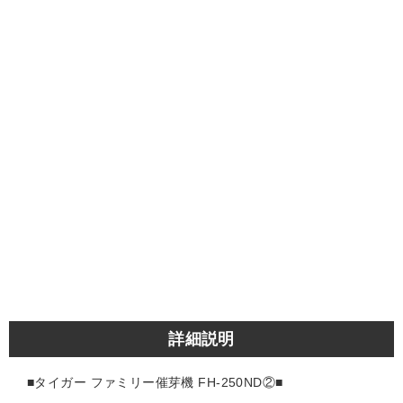
詳細説明
■タイガー ファミリー催芽機 FH-250ND②
■