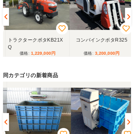
三重県／ユウスケ
購入から引き取りまでスムーズでした。ありがとう
ございました。
トラクタークボタKB21X
コンバインクボタR325
三重県／
Q
1,220,000
3,200,000
当方の要望に対して、素早く対応していただき感謝
しております。 ありがとうございました。
同カテゴリの新着商品
三重県／山﨑
スタッフの鈴木さんが親切で機械に詳しく 丁寧にご
対応頂きました。 ありがとう！ 少し距離はあります
が、今後も農機具を買う際はのうき屋さんを利用し
ようと思います。
三重県／miraisann