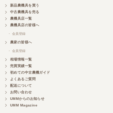
新品農機具を買う
三重県／山本
中古農機具を売る
共立シュレッターを受け取りました。 状態は問題な
農機具店一覧
く、エンジンも調子がよさそうです。 ありがとうご
ざいました。
農機具店の皆様へ
・ 会員登録
三重県／
農家の皆様へ
いつも色々お願いごとをしますが、 無理なお願いも
・ 会員登録
嫌な顔をせずに一生懸命頑張ってくれる中山さんに
感謝しています。ここで3台買いましたが、これから
相場情報一覧
もよろしくお願いしたいです。
売買実績一覧
初めての中古農機ガイド
よくあるご質問
三重県／
配送について
初めてコンバインを買いに行ったのですが、とても
明るい方に担当していただき細かく説明して下さっ
お問い合わせ
てとても嬉しかったです。
UMMからのお知らせ
UMM Magazine
三重県／