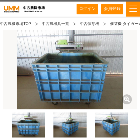
ログイン
会員登録
中古農機市場TOP
中古農機具一覧
中古催芽機
催芽機 タイガーカ