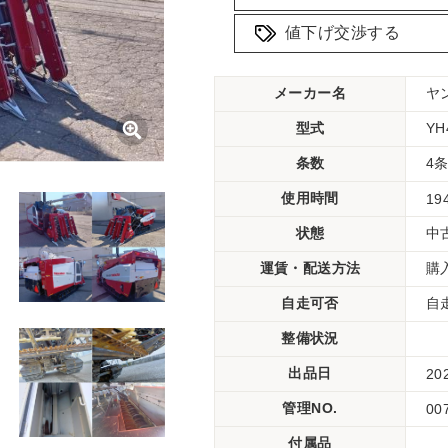
値下げ交渉する
メーカー名
ヤ
型式
Y
条数
4
使用時間
19
状態
中
運賃・配送方法
購
自走可否
自
整備状況
出品日
20
管理NO.
00
付属品