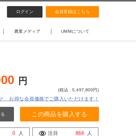
ログイン
会員登録はこちら
農業メディア
UMMについて
000
円
(
税込 : 5,497,800
円)
と、お得な会員価格でご購入いただけます！
この商品を購入する
せる
数
0
人
注目
866
人