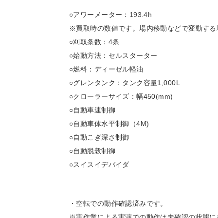
○アワーメーター：193.4h
※買取時の数値です。場内移動などで変動する
○刈取条数：4条
○始動方法：セルスターター
○燃料：ディーゼル軽油
○グレンタンク：タンク容量1,000L
○クローラーサイズ：幅450(mm)
○自動車速制御
○自動車体水平制御（4M)
○自動こぎ深さ制御
○自動脱穀制御
○スイスイデバイダ
・空転での動作確認済みです。
※実作業による実演での動作は未確認の状態に