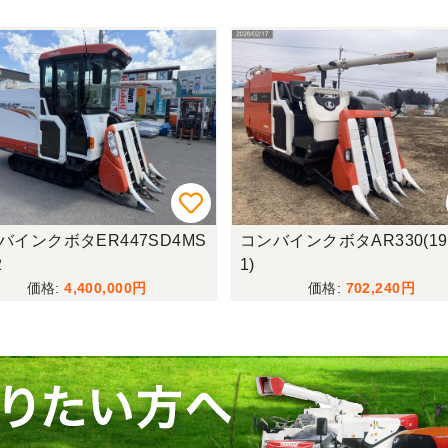
バインクボタER447SD4MS
コンバインクボタAR330(192
2
1)
4,400,000
702,240