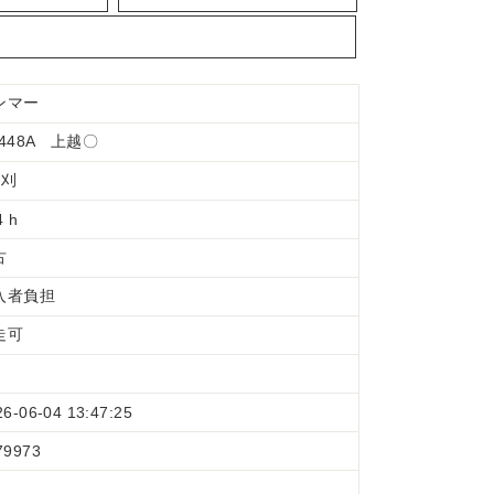
ンマー
H448A 上越〇
条刈
4 h
古
入者負担
走可
26-06-04 13:47:25
79973