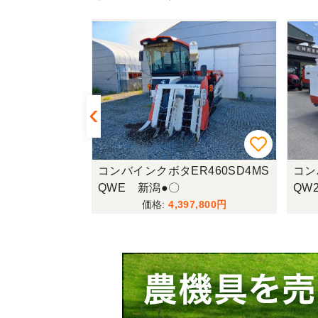
E447(UFO
コンバインクボタER460SD4MS
コン
QWE 新潟●〇
QW
,800
4,397,800