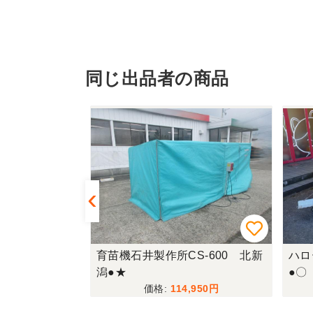
同じ出品者の商品
550EWAM
育苗機石井製作所CS-600 北新
ハロ
潟●★
●〇
880
114,950