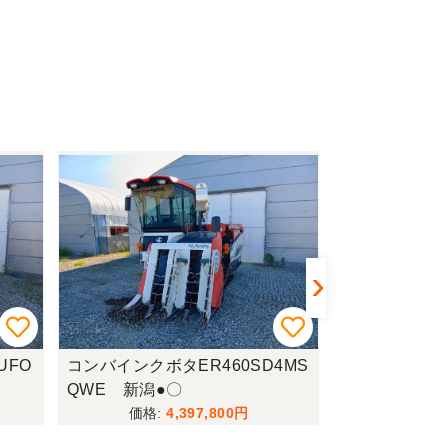
UFO
コンバインクボタER460SD4MS
色彩選別機静岡
QWE 新潟●〇
潟◎★
4,397,800