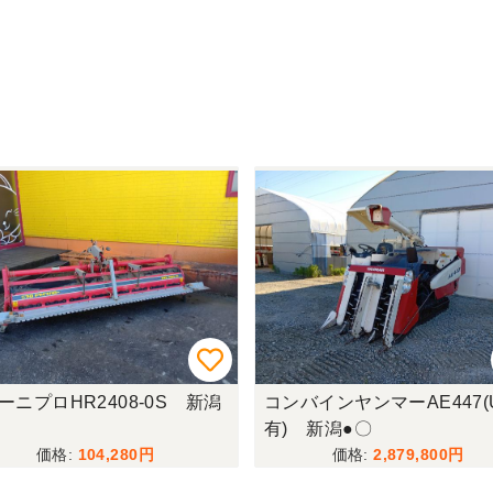
ーニプロHR2408-0S 新潟
コンバインヤンマーAE447(
有) 新潟●〇
104,280
2,879,800