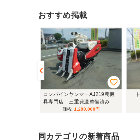
おすすめ掲載
433FF-UG
コンバインヤンマーAJ219農機
ト
具専門店 三重発送整備済み
,000
1,280,000
同カテゴリの新着商品