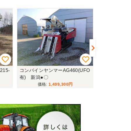
15-
コンバインヤンマーAG460(UFO
コンバインイセキ
有) 新潟●〇
WC 新潟●〇
1,499,300