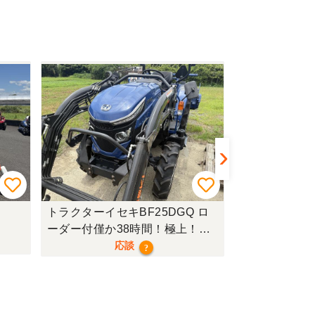
トラクターイセキBF25DGQ ロ
トラクターク
ーダー付僅か38時間！極上！現
行モデル！
応談
?