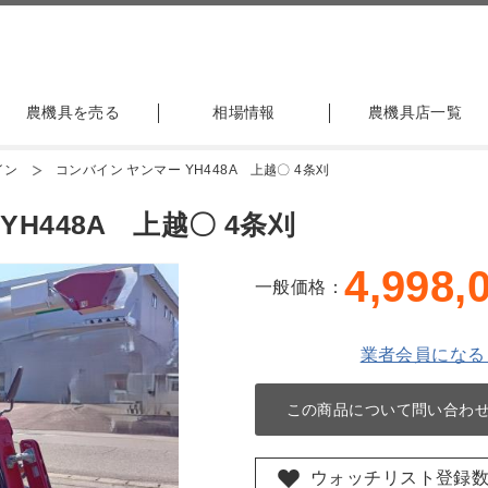
農機具を売る
相場情報
農機具店一覧
イン
コンバイン ヤンマー YH448A 上越〇 4条刈
H448A 上越〇 4条刈
4,998,
一般価格：
業者会員になる
この商品について問い合わ
ウォッチリスト登録