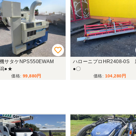
機サタケNPS550EWAM
ハローニプロHR2408-0S
潟●★
●〇
99,880
104,280