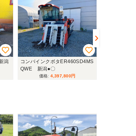
 新潟
コンバインクボタER460SD4MS
コンバインヤン
QWE 新潟●〇
有) 新潟●〇
4,397,800