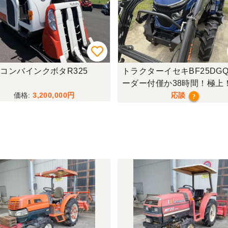
コンバインクボタR325
トラクターイセキBF25DGQ
ーダー付僅か38時間！極上
行モデル！
3,200,000
応談
?