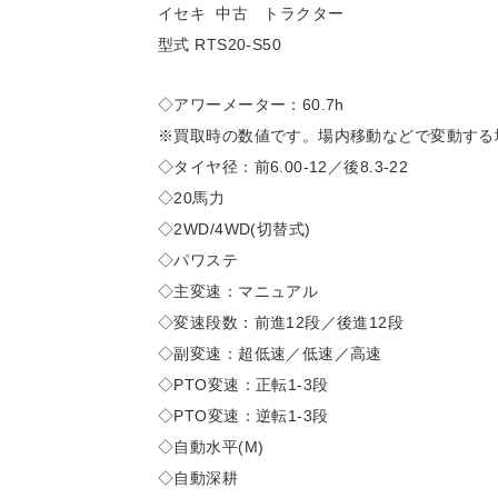
イセキ 中古 トラクター
型式 RTS20-S50
◇アワーメーター：60.7h
※買取時の数値です。場内移動などで変動する
◇タイヤ径：前6.00-12／後8.3-22
◇20馬力
◇2WD/4WD(切替式)
◇パワステ
◇主変速：マニュアル
◇変速段数：前進12段／後進12段
◇副変速：超低速／低速／高速
◇PTO変速：正転1-3段
◇PTO変速：逆転1-3段
◇自動水平(M)
◇自動深耕