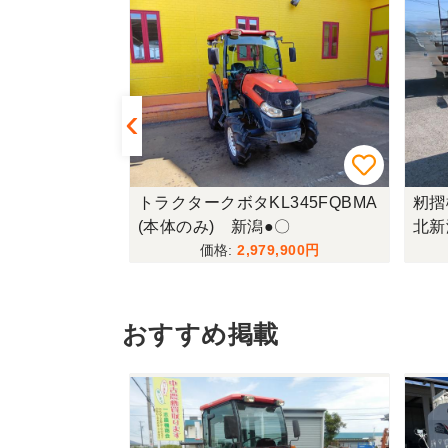
G460(UFO
トラクタークボタKL345FQBMA
籾摺
(本体のみ) 新潟●〇
北新
,300
2,979,900
おすすめ掲載