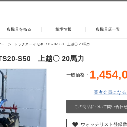
農機具を売る
相場情報
農機具店一覧
ター
トラクター イセキ RTS20-S50 上越〇 20馬力
20-S50 上越〇 20馬力
1,454,
一般価格：
業者会員になる
この商品について問い合わ
ウォッチリスト登録