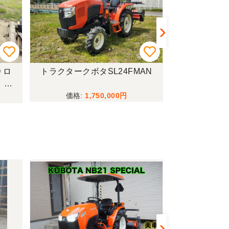
 ロ
トラクタークボタSL24FMAN
トラクターイセ
！現
1,750,000