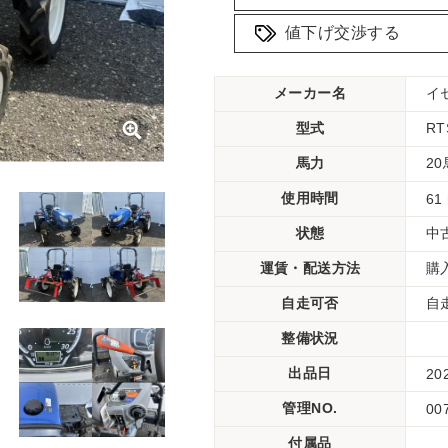
値下げ交渉する
メーカー名
イ
型式
RT
馬力
2
使用時間
61
状態
中
運賃・配送方法
購
自走可否
自
整備状況
出品日
20
管理NO.
00
付属品