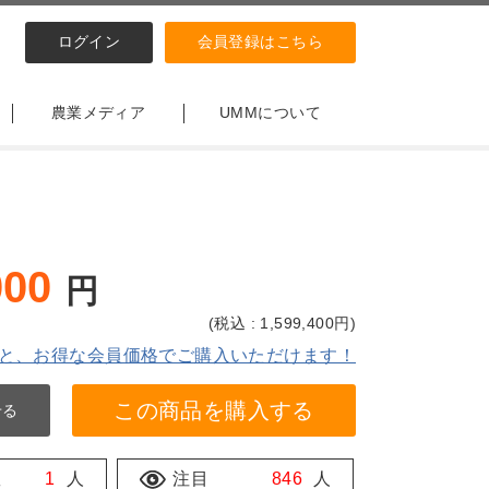
ログイン
会員登録はこちら
農業メディア
UMMについて
000
円
(
税込 : 1,599,400
円)
と、お得な会員価格でご購入いただけます！
この商品を購入する
せる
数
1
人
注目
846
人