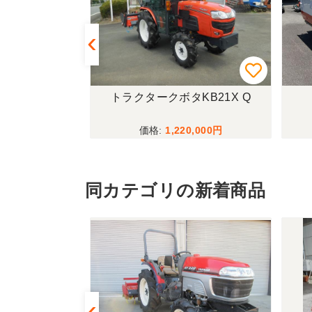
433FF-UG
トラクタークボタKB21X Q
,000
1,220,000
同カテゴリの新着商品