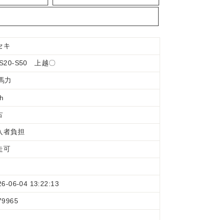
セキ
S20-S50 上越〇
0馬力
 h
古
入者負担
走可
26-06-04 13:22:13
79965