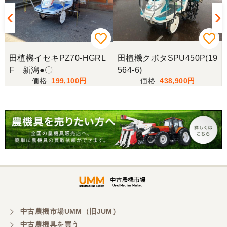
三重県／miraisann
写真と現物が違いすぎる
田植機イセキPZ70-HGRL
田植機クボタSPU450P(19
F 新潟●〇
564-6)
三重県／谷本勝美
199,100
438,900
こちらの、対応も、よく、大変、満足、です。
三重県／谷本勝美
こちらの、対応、も、よくして、くれました。
三重県／谷本勝美
対応も、よくしてくれました、有難うございまし
た。
中古農機市場UMM（旧JUM）
中古農機具を買う