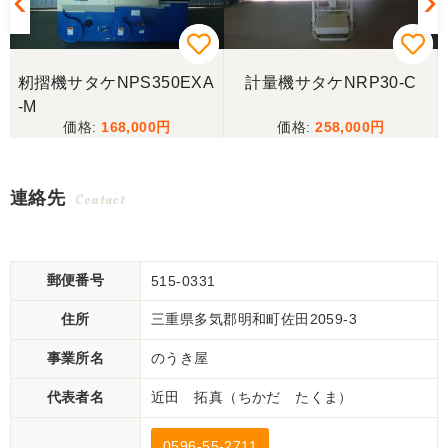
籾摺機サタケNPS350EXA
計量機サタケNRP30-C
-M
168,000
258,000
連絡先
Contact
郵便番号
515-0331
住所
三重県多気郡明和町佐田2059-3
事業所名
のうき屋
代表者名
近田 拓真（ちかだ たくま）
0596-55-2711