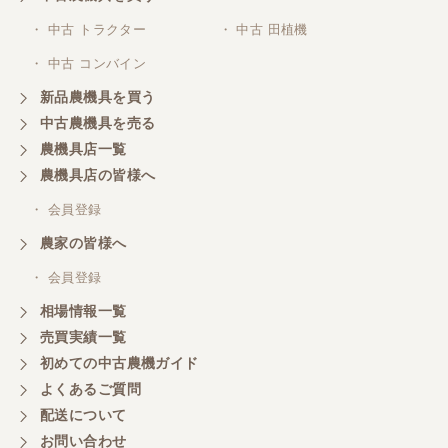
三重県／山本
・ 中古 トラクター
・ 中古 田植機
対応ありがとうございました。
・ 中古 コンバイン
新品農機具を買う
三重県／山本
中古農機具を売る
共立シュレッターを受け取りました。 状態は問題な
農機具店一覧
く、エンジンも調子がよさそうです。 ありがとうご
ざいました。
農機具店の皆様へ
・ 会員登録
三重県／
農家の皆様へ
いつも色々お願いごとをしますが、 無理なお願いも
・ 会員登録
嫌な顔をせずに一生懸命頑張ってくれる中山さんに
感謝しています。ここで3台買いましたが、これから
相場情報一覧
もよろしくお願いしたいです。
売買実績一覧
初めての中古農機ガイド
よくあるご質問
三重県／
配送について
初めてコンバインを買いに行ったのですが、とても
明るい方に担当していただき細かく説明して下さっ
お問い合わせ