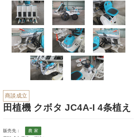
商談成立
田植機 クボタ JC4A-I 4条植え
販売先：
農 家