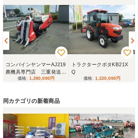
三重県／トシ
この度はお世話になりました。また、機会があれば
よろしくお願いします。
三重県／ユウスケ
購入から引き取りまでスムーズでした。ありがとう
ございました。
コンバインヤンマーAJ219
トラクタークボタKB21X
三重県／
農機具専門店 三重発送整
Q
1,280,000
1,220,000
備済み
当方の要望に対して、素早く対応していただき感謝
しております。 ありがとうございました。
同カテゴリの新着商品
三重県／山﨑
スタッフの鈴木さんが親切で機械に詳しく 丁寧にご
対応頂きました。 ありがとう！ 少し距離はあります
が、今後も農機具を買う際はのうき屋さんを利用し
ようと思います。