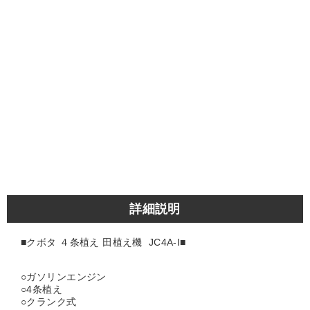
詳細説明
■クボタ ４条植え 田植え機 JC4A-I■
○ガソリンエンジン
○4条植え
○クランク式