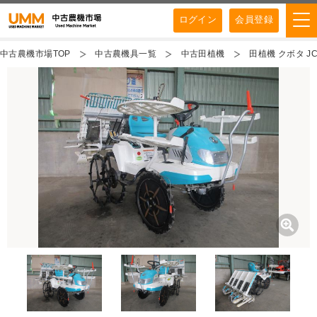
ログイン
会員登録
中古農機市場TOP
中古農機具一覧
中古田植機
田植機 クボタ JC