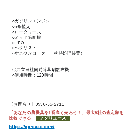
○ガソリンエンジン
○5条植え
○ロータリー式
○ミッド施肥機
○UFO
○ペダリスト
○すこやかローター（枕時処理装置）
〇共立田植同時除草剤散布機
○使用時間：120時間
【お問合せ】0596-55-2711
『あなたの農機具を1番高く売ろう！』
最大5社の査定額を
比較できる
アグリユース
https://agreuse.com/