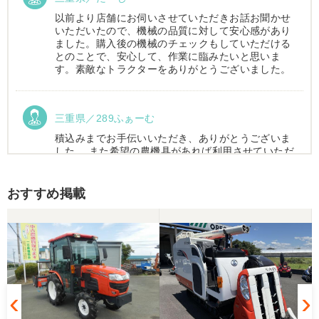
以前より店舗にお伺いさせていただきお話お聞かせ
いただいたので、機械の品質に対して安心感があり
ました。購入後の機械のチェックもしていただける
とのことで、安心して、作業に臨みたいと思いま
す。素敵なトラクターをありがとうございました。
三重県／289ふぁーむ
積込みまでお手伝いいただき、ありがとうございま
した。 また希望の農機具があれば利用させていただ
きます。
おすすめ掲載
三重県／トシ
この度はお世話になりました。また、機会があれば
よろしくお願いします。
三重県／ユウスケ
購入から引き取りまでスムーズでした。ありがとう