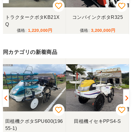
ございました。
トラクタークボタKB21X
コンバインクボタR325
三重県／
Q
1,220,000
3,200,000
当方の要望に対して、素早く対応していただき感謝
しております。 ありがとうございました。
同カテゴリの新着商品
三重県／山﨑
スタッフの鈴木さんが親切で機械に詳しく 丁寧にご
対応頂きました。 ありがとう！ 少し距離はあります
が、今後も農機具を買う際はのうき屋さんを利用し
ようと思います。
三重県／miraisann
写真と現物が違いすぎる
田植機クボタSPU600(196
田植機イセキPPS4-S
55-1)
三重県／谷本勝美