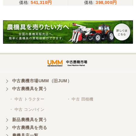
541,310
398,000
こちらの、対応も、よく、大変、満足、です。
三重県／谷本勝美
こちらの、対応、も、よくして、くれました。
三重県／谷本勝美
対応も、よくしてくれました、有難うございまし
た。
中古農機市場UMM（旧JUM）
中古農機具を買う
三重県／山本
・ 中古 トラクター
・ 中古 田植機
対応ありがとうございました。
・ 中古 コンバイン
新品農機具を買う
三重県／山本
中古農機具を売る
共立シュレッターを受け取りました。 状態は問題な
農機具店一覧