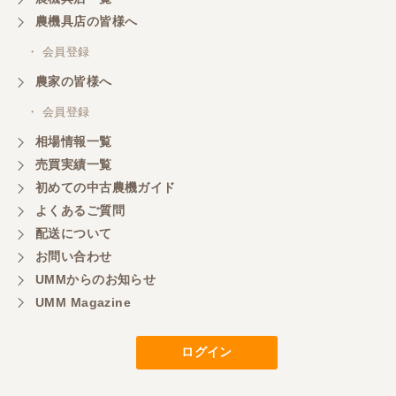
く、エンジンも調子がよさそうです。 ありがとうご
ざいました。
農機具店の皆様へ
・ 会員登録
三重県／
農家の皆様へ
いつも色々お願いごとをしますが、 無理なお願いも
・ 会員登録
嫌な顔をせずに一生懸命頑張ってくれる中山さんに
感謝しています。ここで3台買いましたが、これから
相場情報一覧
もよろしくお願いしたいです。
売買実績一覧
初めての中古農機ガイド
よくあるご質問
三重県／
配送について
初めてコンバインを買いに行ったのですが、とても
明るい方に担当していただき細かく説明して下さっ
お問い合わせ
てとても嬉しかったです。
UMMからのお知らせ
UMM Magazine
三重県／
ログイン
担当さんの説明が丁寧で分かりやすく、急な要望に
も迅速に対応して頂き非常に助かりました。