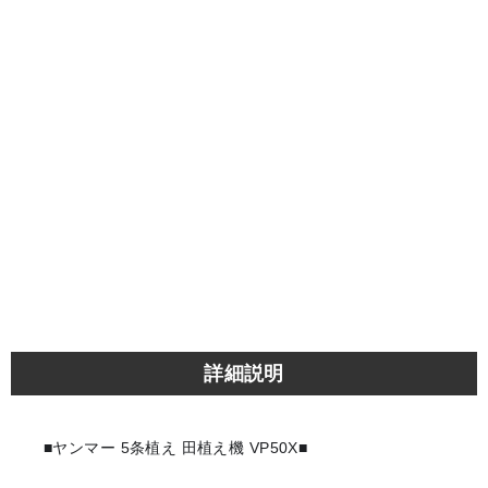
詳細説明
■ヤンマー 5条植え 田植え機 VP50X■