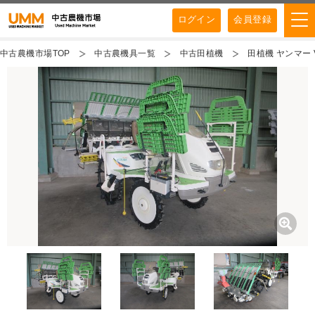
ログイン
会員登録
中古農機市場TOP
中古農機具一覧
中古田植機
田植機 ヤンマー V