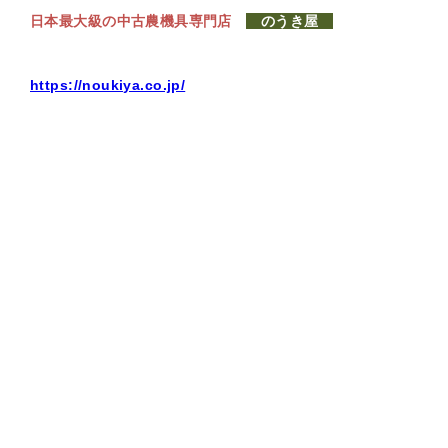
日本最大級の中古農機具専門店
のうき屋
https://noukiya.co.jp/