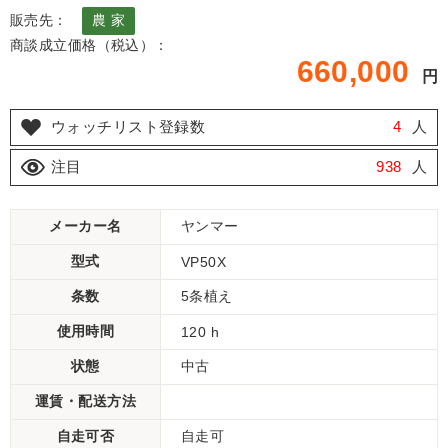
販売先：
農 家
商談成立価格（税込）：
660,000
円
ウォッチリスト登録数
4
人
注目
938
人
メーカー名
ヤンマー
型式
VP50X
条数
5条植え
使用時間
120 h
状態
中古
運賃・配送方法
自走可否
自走可