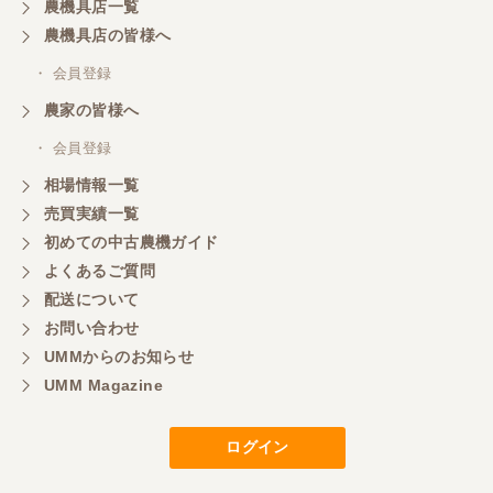
農機具店一覧
く、エンジンも調子がよさそうです。 ありがとうご
ざいました。
農機具店の皆様へ
・ 会員登録
三重県／
農家の皆様へ
いつも色々お願いごとをしますが、 無理なお願いも
・ 会員登録
嫌な顔をせずに一生懸命頑張ってくれる中山さんに
感謝しています。ここで3台買いましたが、これから
相場情報一覧
もよろしくお願いしたいです。
売買実績一覧
初めての中古農機ガイド
よくあるご質問
三重県／
配送について
初めてコンバインを買いに行ったのですが、とても
明るい方に担当していただき細かく説明して下さっ
お問い合わせ
てとても嬉しかったです。
UMMからのお知らせ
UMM Magazine
三重県／
ログイン
担当さんの説明が丁寧で分かりやすく、急な要望に
も迅速に対応して頂き非常に助かりました。