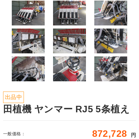
出品中
田植機 ヤンマー RJ5 5条植え
872,728
一般価格：
円