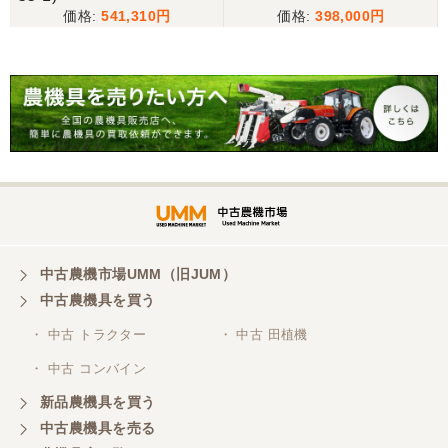
三重県／谷本勝美
541,310
398,000
こちらの、対応も、よく、大変、満足、です。
三重県／谷本勝美
こちらの、対応、も、よくして、くれました。
三重県／谷本勝美
対応も、よくしてくれました、有難うございまし
た。
中古農機市場UMM（旧JUM）
中古農機具を買う
三重県／山本
・ 中古 トラクター
・ 中古 田植機
対応ありがとうございました。
・ 中古 コンバイン
新品農機具を買う
三重県／山本
中古農機具を売る
共立シュレッターを受け取りました。 状態は問題な