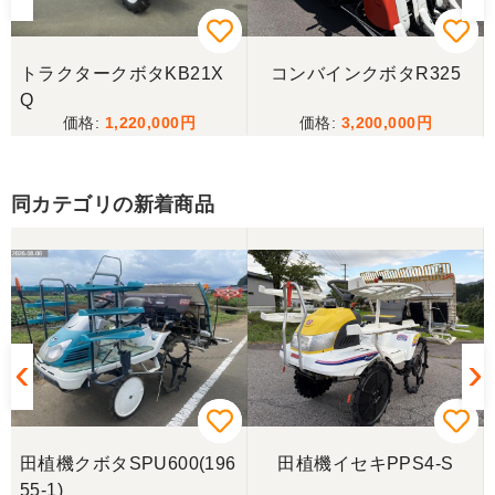
購入から引き取りまでスムーズでした。ありがとう
ございました。
トラクタークボタKB21X
コンバインクボタR325
三重県／
Q
1,220,000
3,200,000
当方の要望に対して、素早く対応していただき感謝
しております。 ありがとうございました。
同カテゴリの新着商品
三重県／山﨑
スタッフの鈴木さんが親切で機械に詳しく 丁寧にご
対応頂きました。 ありがとう！ 少し距離はあります
が、今後も農機具を買う際はのうき屋さんを利用し
ようと思います。
三重県／miraisann
写真と現物が違いすぎる
田植機クボタSPU600(196
田植機イセキPPS4-S
55-1)