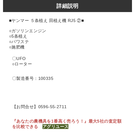
詳細説明
■ヤンマー ５条植え 田植え機 RJ5 ②■
○ガソリンエンジン
○5条植え
○パワステ
○施肥機
〇UFO
○ローター
〇製造番号：100335
【お問合せ】0596-55-2711
『あなたの農機具を1番高く売ろう！』
最大5社の査定額
を比較できる
アグリユース