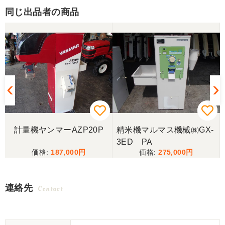
同じ出品者の商品
計量機ヤンマーAZP20P
精米機マルマス機械㈱GX-
3ED PA
187,000
275,000
連絡先
Contact