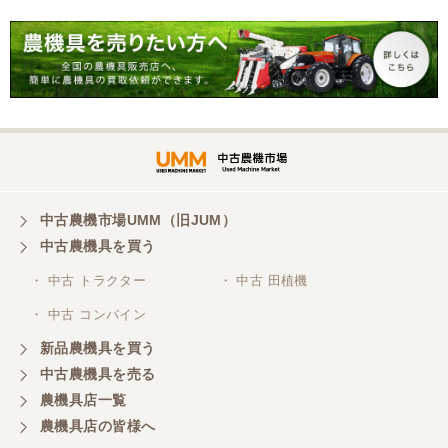
用トラクター 歩行型 陽菜
ー 歩行型 ミニ耕運機 現状
現状渡し【P11485814】
渡し【P11485817】
中古農機市場UMM（旧JUM）
中古農機具を買う
・ 中古 トラクター
・ 中古 田植機
・ 中古 コンバイン
新品農機具を買う
中古農機具を売る
農機具店一覧
農機具店の皆様へ