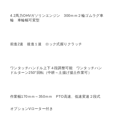
4.2馬力OHVガソリンエンジン 300ｍｍ２輪ゴムラグ車
輪 車輪幅可変型
前進2速 後進１速 ロック式握りクラッチ
ワンタッチハンドル上下４段調整可能 ワンタッチハン
ドルターン250°回転（中耕～土揚げ揚土作業可）
作業幅170ｍｍ～350ｍｍ PTO高速、低速変速２段式
オプションVローター付き