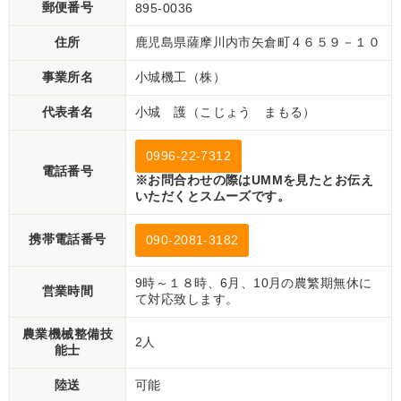
郵便番号
895-0036
住所
鹿児島県薩摩川内市矢倉町４６５９－１０
事業所名
小城機工（株）
代表者名
小城 護（こじょう まもる）
0996-22-7312
電話番号
※お問合わせの際はUMMを見たとお伝え
いただくとスムーズです。
携帯電話番号
090-2081-3182
9時～１８時、6月、10月の農繁期無休に
営業時間
て対応致します。
農業機械整備技
2人
能士
陸送
可能