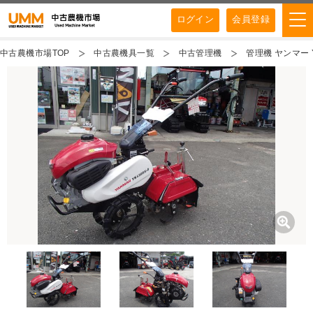
ログイン
会員登録
中古農機市場TOP
中古農機具一覧
中古管理機
管理機 ヤンマー Y