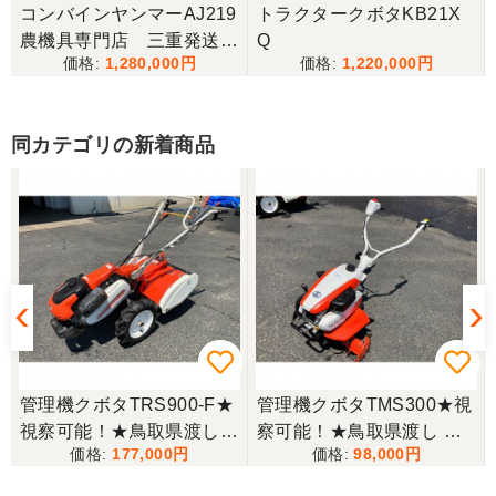
コンバインヤンマーAJ219
トラクタークボタKB21X
農機具専門店 三重発送整
Q
1,280,000
1,220,000
備済み
同カテゴリの新着商品
管理機クボタTRS900-F★
管理機クボタTMS300★視
視察可能！★鳥取県渡し
察可能！★鳥取県渡し ク
177,000
98,000
クボタ 管理機 TRS900-F
ボタ 管理機 TMS300 ガソ
7馬力 ガソリン 耕運機 農
リン 耕運機 農用トラクタ