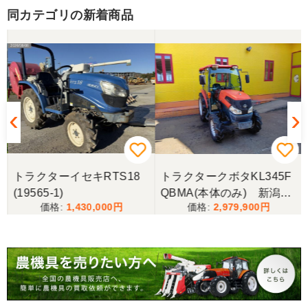
同カテゴリの新着商品
三重県／山﨑
スタッフの鈴木さんが親切で機械に詳しく 丁寧にご
対応頂きました。 ありがとう！ 少し距離はあります
が、今後も農機具を買う際はのうき屋さんを利用し
ようと思います。
三重県／miraisann
写真と現物が違いすぎる
トラクターイセキRTS18
トラクタークボタKL345F
(19565-1)
QBMA(本体のみ) 新潟●
三重県／谷本勝美
1,430,000
2,979,900
〇
こちらの、対応も、よく、大変、満足、です。
三重県／谷本勝美
こちらの、対応、も、よくして、くれました。