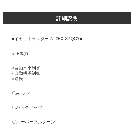
詳細説明
■イセキトラクター AT260-SPQCY■
○26馬力
○自動水平制御
○自動耕深制御
○逆転
〇ATシフト
〇バックアップ
〇スーパーフルターン