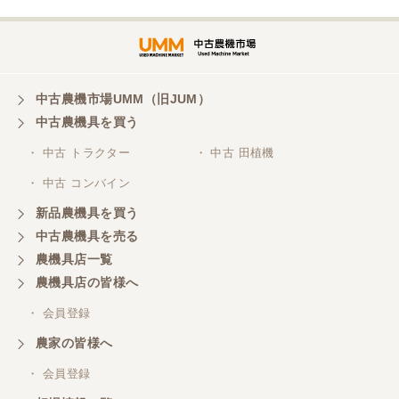
三重県／谷本勝美
対応も、よくしてくれました、有難うございまし
た。
中古農機市場UMM（旧JUM）
中古農機具を買う
三重県／山本
・ 中古 トラクター
・ 中古 田植機
対応ありがとうございました。
・ 中古 コンバイン
新品農機具を買う
三重県／山本
中古農機具を売る
共立シュレッターを受け取りました。 状態は問題な
農機具店一覧
く、エンジンも調子がよさそうです。 ありがとうご
ざいました。
農機具店の皆様へ
・ 会員登録
三重県／
農家の皆様へ
いつも色々お願いごとをしますが、 無理なお願いも
・ 会員登録
嫌な顔をせずに一生懸命頑張ってくれる中山さんに
感謝しています。ここで3台買いましたが、これから