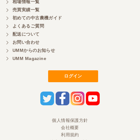
相場情報一覧
もよろしくお願いしたいです。
売買実績一覧
初めての中古農機ガイド
よくあるご質問
三重県／
配送について
初めてコンバインを買いに行ったのですが、とても
明るい方に担当していただき細かく説明して下さっ
お問い合わせ
てとても嬉しかったです。
UMMからのお知らせ
UMM Magazine
三重県／
ログイン
担当さんの説明が丁寧で分かりやすく、急な要望に
も迅速に対応して頂き非常に助かりました。
三重県／
良い接客でした。今後も利用します。
個人情報保護方針
会社概要
三重県／
利用規約