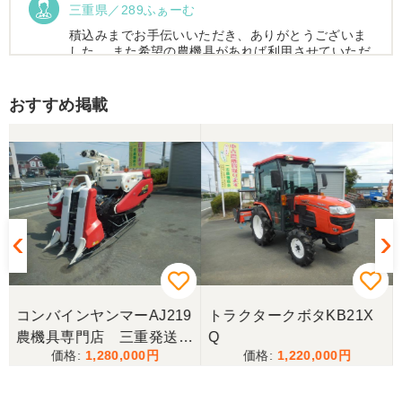
三重県／289ふぁーむ
積込みまでお手伝いいただき、ありがとうございま
した。 また希望の農機具があれば利用させていただ
きます。
おすすめ掲載
三重県／トシ
この度はお世話になりました。また、機会があれば
よろしくお願いします。
三重県／ユウスケ
購入から引き取りまでスムーズでした。ありがとう
ございました。
コンバインヤンマーAJ219
トラクタークボタKB21X
三重県／
農機具専門店 三重発送整
Q
1,280,000
1,220,000
備済み
当方の要望に対して、素早く対応していただき感謝
しております。 ありがとうございました。