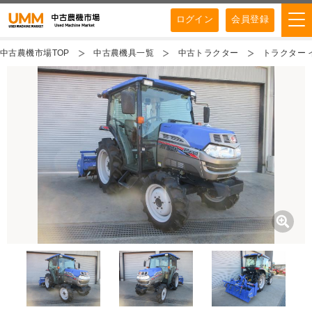
ログイン
会員登録
中古農機市場TOP
中古農機具一覧
中古トラクター
トラクター イ