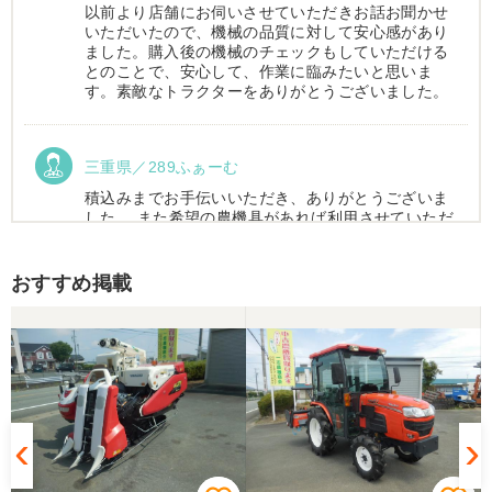
以前より店舗にお伺いさせていただきお話お聞かせ
いただいたので、機械の品質に対して安心感があり
ました。購入後の機械のチェックもしていただける
とのことで、安心して、作業に臨みたいと思いま
す。素敵なトラクターをありがとうございました。
三重県／289ふぁーむ
積込みまでお手伝いいただき、ありがとうございま
した。 また希望の農機具があれば利用させていただ
きます。
おすすめ掲載
三重県／トシ
この度はお世話になりました。また、機会があれば
よろしくお願いします。
三重県／ユウスケ
購入から引き取りまでスムーズでした。ありがとう
ございました。