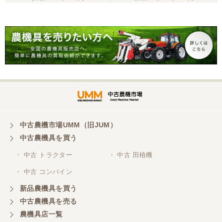
こちらの、対応も、よく、大変、満足、です。
三重県／谷本勝美
こちらの、対応、も、よくして、くれました。
三重県／谷本勝美
対応も、よくしてくれました、有難うございまし
た。
中古農機市場UMM（旧JUM）
中古農機具を買う
三重県／山本
・ 中古 トラクター
・ 中古 田植機
対応ありがとうございました。
・ 中古 コンバイン
新品農機具を買う
三重県／山本
中古農機具を売る
共立シュレッターを受け取りました。 状態は問題な
農機具店一覧
く、エンジンも調子がよさそうです。 ありがとうご