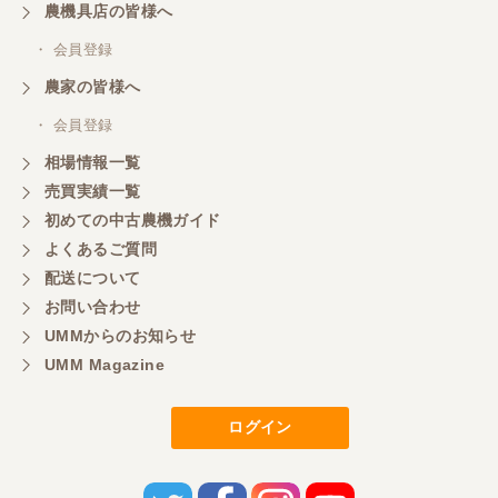
ざいました。
農機具店の皆様へ
・ 会員登録
三重県／
農家の皆様へ
いつも色々お願いごとをしますが、 無理なお願いも
・ 会員登録
嫌な顔をせずに一生懸命頑張ってくれる中山さんに
感謝しています。ここで3台買いましたが、これから
相場情報一覧
もよろしくお願いしたいです。
売買実績一覧
初めての中古農機ガイド
よくあるご質問
三重県／
配送について
初めてコンバインを買いに行ったのですが、とても
明るい方に担当していただき細かく説明して下さっ
お問い合わせ
てとても嬉しかったです。
UMMからのお知らせ
UMM Magazine
三重県／
ログイン
担当さんの説明が丁寧で分かりやすく、急な要望に
も迅速に対応して頂き非常に助かりました。