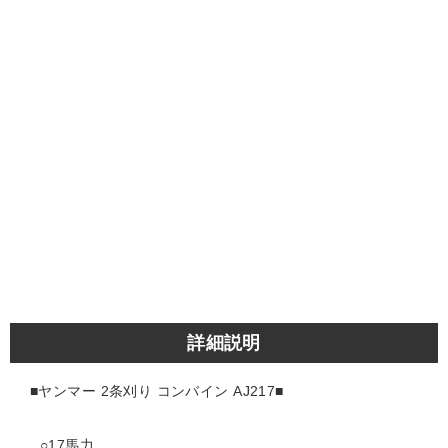
詳細説明
■ヤンマー 2条刈り
コンバイン AJ217■
○17馬力