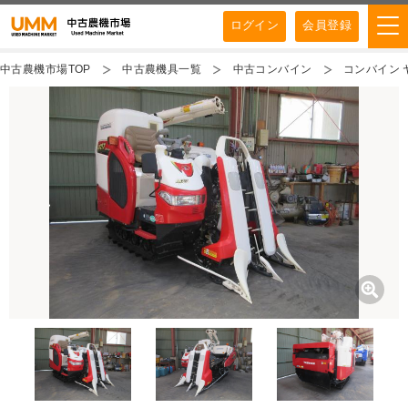
ログイン
会員登録
中古農機市場TOP
中古農機具一覧
中古コンバイン
コンバイン ヤ