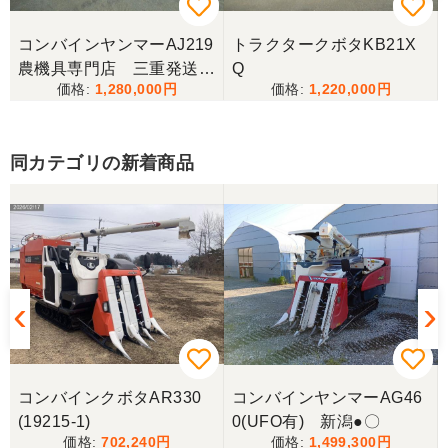
コンバインヤンマーAJ219
トラクタークボタKB21X
三重県／
農機具専門店 三重発送整
Q
1,280,000
1,220,000
備済み
当方の要望に対して、素早く対応していただき感謝
しております。 ありがとうございました。
同カテゴリの新着商品
三重県／山﨑
スタッフの鈴木さんが親切で機械に詳しく 丁寧にご
対応頂きました。 ありがとう！ 少し距離はあります
が、今後も農機具を買う際はのうき屋さんを利用し
ようと思います。
三重県／miraisann
写真と現物が違いすぎる
コンバインクボタAR330
コンバインヤンマーAG46
(19215-1)
0(UFO有) 新潟●〇
三重県／谷本勝美
702,240
1,499,300