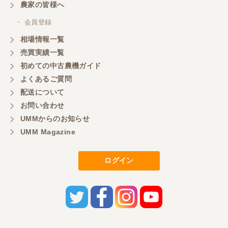
三重県／
農家の皆様へ
いつも色々お願いごとをしますが、 無理なお願いも
・ 会員登録
嫌な顔をせずに一生懸命頑張ってくれる中山さんに
感謝しています。ここで3台買いましたが、これから
相場情報一覧
もよろしくお願いしたいです。
売買実績一覧
初めての中古農機ガイド
よくあるご質問
三重県／
配送について
初めてコンバインを買いに行ったのですが、とても
明るい方に担当していただき細かく説明して下さっ
お問い合わせ
てとても嬉しかったです。
UMMからのお知らせ
UMM Magazine
三重県／
ログイン
担当さんの説明が丁寧で分かりやすく、急な要望に
も迅速に対応して頂き非常に助かりました。
三重県／
良い接客でした。今後も利用します。