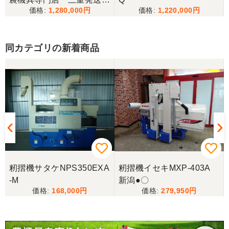
1,280,000
1,220,000
備済み
当方の要望に対して、素早く対応していただき感謝
しております。 ありがとうございました。
同カテゴリの新着商品
三重県／山﨑
スタッフの鈴木さんが親切で機械に詳しく 丁寧にご
対応頂きました。 ありがとう！ 少し距離はあります
が、今後も農機具を買う際はのうき屋さんを利用し
ようと思います。
三重県／miraisann
写真と現物が違いすぎる
籾摺機サタケNPS350EXA
籾摺機イセキMXP-403A
-M
新潟●〇
三重県／谷本勝美
168,000
279,950
こちらの、対応も、よく、大変、満足、です。