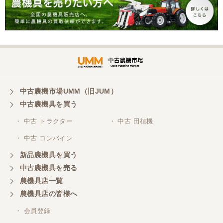
三重県／谷本勝美
こちらの、対応、も、よくして、くれました。
三重県／谷本勝美
対応も、よくしてくれました、有難うございまし
た。
中古農機市場UMM（旧JUM）
中古農機具を買う
三重県／山本
・ 中古 トラクター
・ 中古 田植機
対応ありがとうございました。
・ 中古 コンバイン
新品農機具を買う
三重県／山本
中古農機具を売る
共立シュレッターを受け取りました。 状態は問題な
農機具店一覧
く、エンジンも調子がよさそうです。 ありがとうご
ざいました。
農機具店の皆様へ
・ 会員登録