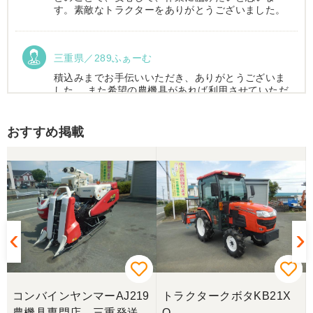
す。素敵なトラクターをありがとうございました。
三重県／289ふぁーむ
積込みまでお手伝いいただき、ありがとうございま
した。 また希望の農機具があれば利用させていただ
きます。
おすすめ掲載
三重県／トシ
この度はお世話になりました。また、機会があれば
よろしくお願いします。
三重県／ユウスケ
購入から引き取りまでスムーズでした。ありがとう
ございました。
コンバインヤンマーAJ219
トラクタークボタKB21X
三重県／
農機具専門店 三重発送整
Q