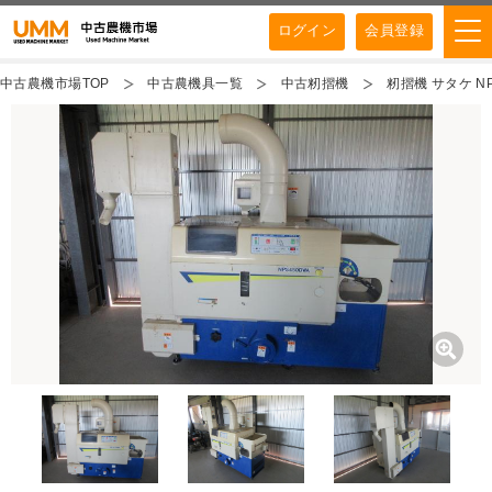
ログイン
会員登録
中古農機市場TOP
中古農機具一覧
中古籾摺機
籾摺機 サタケ NP