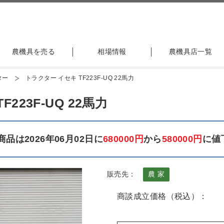
農機具を売る
相場情報
農機具店一覧
ター
トラクター イセキ TF223F-UQ 22馬力
223F-UQ 22馬力
品は2026年06月02日に
680000円
から
580000円
に値
販売先：
農 家
商談成立価格（税込）：