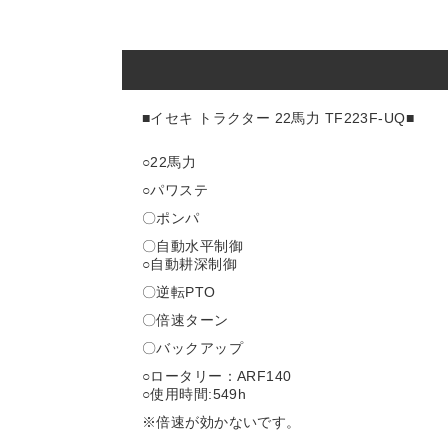
■イセキ トラクター 22馬力 TF223F-UQ
■
○22
馬力
○パワステ
〇ポンパ
〇自動水平制御
○自動耕深制御
〇逆転PTO
〇倍速ターン
〇バックアップ
○ロータリー：ARF140
○使用時間:549
h
※倍速が効かないです。