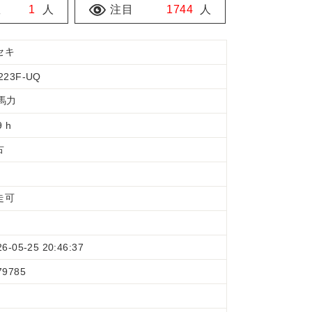
数
1
人
注目
1744
人
セキ
223F-UQ
2馬力
9 h
古
走可
26-05-25 20:46:37
79785