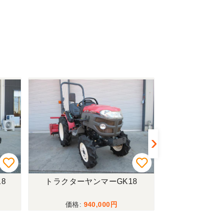
8
トラクターヤンマーGK18
籾摺機サタケN
940,000