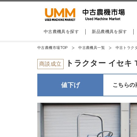
中古農機具を探す
新品農機具を探す
中古農機市場TOP
中古農機具一覧
中古トラク
トラクター イセキ TF
商談成立
値下げ
こちらの商