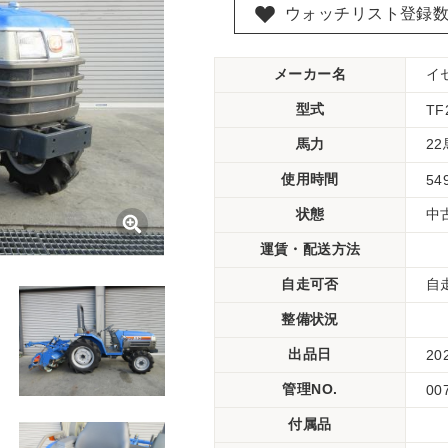
ウォッチリスト登録
メーカー名
イ
型式
TF
馬力
2
使用時間
54
状態
中
運賃・配送方法
自走可否
自
整備状況
出品日
20
管理NO.
00
付属品