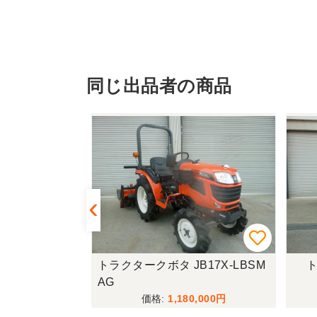
同じ出品者の商品
LTA10
トラクタークボタ JB17X-LBSM
ト
AG
000
1,180,000