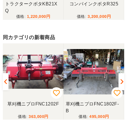
配送料も安くしていただきありがとうございまし
トラクタークボタKB21X
コンバインクボタR325
た。
Q
1,220,000
3,200,000
山口県／樋野進悦
なかなか程度の良いものだったのでよかったです。
同カテゴリの新着商品
いろいろありがとうございました。 大事に使ってお
ります
山口県／
この度はありがとうございました 初めて利用させて
いただきましたがとても親切にして頂きました
山口県／UMMユーザー
草刈機ニプロFNC1202F
草刈機ニプロFNC1802F-
この度はありがとうございました。また機会があれ
B
ばよろしくお願いします。
363,000
495,000