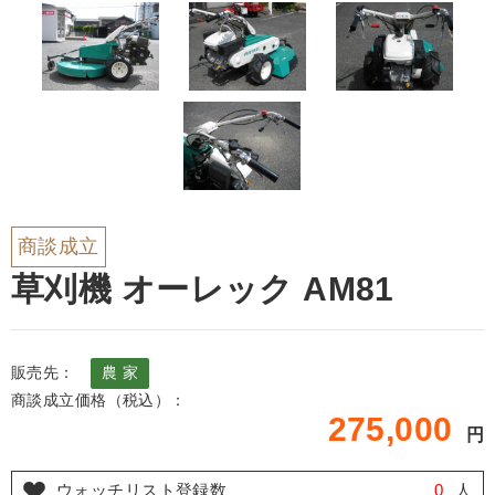
商談成立
草刈機 オーレック AM81
販売先：
農 家
商談成立価格（税込）：
275,000
円
ウォッチリスト登録数
0
人