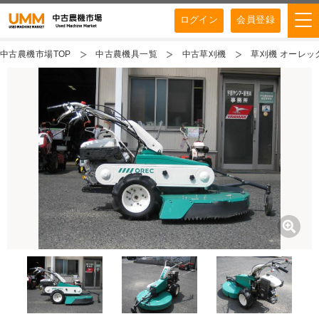
ログイン
会員登録
中古農機市場TOP
中古農機具一覧
中古草刈機
草刈機 オーレック