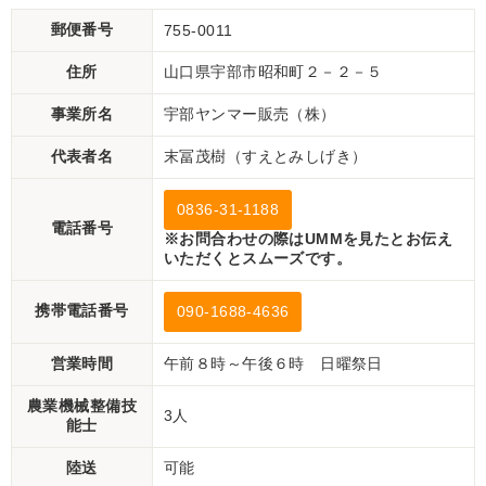
郵便番号
755-0011
住所
山口県宇部市昭和町２－２－５
事業所名
宇部ヤンマー販売（株）
代表者名
末冨茂樹（すえとみしげき）
0836-31-1188
電話番号
※お問合わせの際はUMMを見たとお伝え
いただくとスムーズです。
携帯電話番号
090-1688-4636
営業時間
午前８時～午後６時 日曜祭日
農業機械整備技
3人
能士
陸送
可能