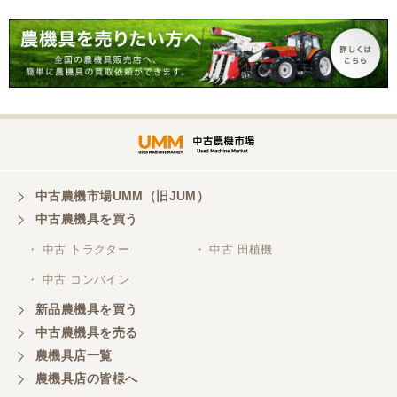
中古農機市場UMM（旧JUM）
中古農機具を買う
・ 中古 トラクター
・ 中古 田植機
・ 中古 コンバイン
新品農機具を買う
中古農機具を売る
農機具店一覧
農機具店の皆様へ