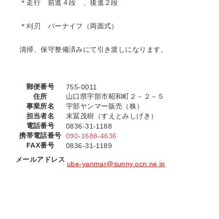
＊走行 前進４段 、後進２段
＊刈刃 バーナイフ（両面式）
清掃、保守整備済みにて引き渡しになります。
郵便番号
755-0011
住所
山口県宇部市昭和町２－２－５
事業所名
宇部ヤンマー販売（株）
担当者名
末冨茂樹（すえとみしげき）
電話番号
0836-31-1188
携帯電話番号
090-1688-4636
FAX番号
0836-31-1189
メールアドレス
ube-yanmar@sunny.ocn.ne.jp