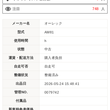
注目
748
人
メーカー名
オーレック
型式
AM81
使用時間
h
状態
中古
運賃・配送方法
購入者負担
自走可否
自走可
整備状況
整備済み
出品日
2026-05-24 15:48:41
管理NO.
0079742
付属品
新車時参考価格