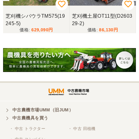
芝刈機シバウラTM575(19
芝刈機土屋OT11型(D2603
245-5)
29-2)
629,090
86,130
中古農機市場UMM（旧JUM）
中古農機具を買う
・ 中古 トラクター
・ 中古 田植機