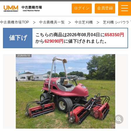
ログイン
会員登録
中古農機市場TOP
中古農機具一覧
中古芝刈機
芝刈機 シバウラ TM
こちらの商品は2026年08月04日に
658350円
値下げ
から
629090円
に値下げされました。