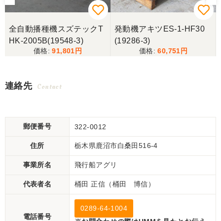
全自動播種機スズテックT
発動機アキツES-1-HF30
HK-2005B(19548-3)
(19286-3)
91,801
60,751
連絡先
Contact
郵便番号
322-0012
住所
栃木県鹿沼市白桑田516-4
事業所名
飛行船アグリ
代表者名
桶田 正信（桶田 博信）
0289-64-1004
電話番号