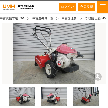
ログイン
会員登録
中古農機市場TOP
中古農機具一覧
中古管理機
管理機 三菱 MMR