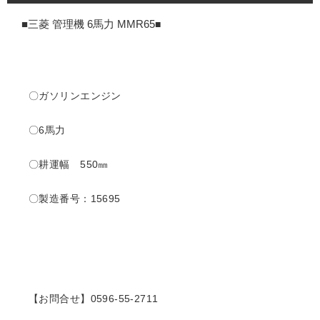
■三菱 管理機 6馬力 MMR65
■
〇ガソリンエンジン
〇6馬力
〇耕運幅 550㎜
〇製造番号：15695
【お問合せ】0596-55-2711