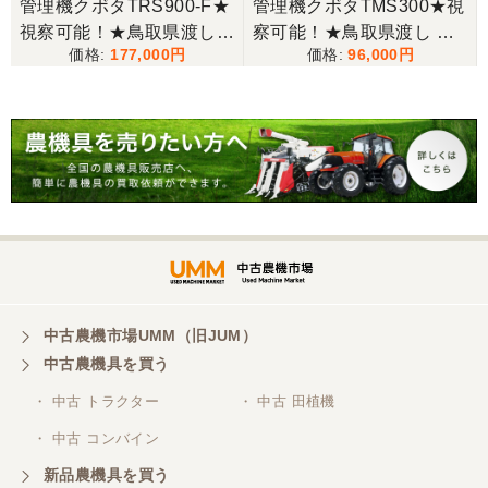
管理機クボタTRS900-F★
管理機クボタTMS300★視
視察可能！★鳥取県渡し
察可能！★鳥取県渡し ク
三重県／谷本勝美
177,000
96,000
クボタ 管理機 TRS900-F
ボタ 管理機 TMS300 ガソ
こちらの、対応も、よく、大変、満足、です。
7馬力 ガソリン 耕運機 農
リン 耕運機 農用トラクタ
用トラクター 歩行型 陽菜
ー 歩行型 ミニ耕運機 現状
現状渡し【P11485814】
渡し【P11485817】
三重県／谷本勝美
こちらの、対応、も、よくして、くれました。
三重県／谷本勝美
対応も、よくしてくれました、有難うございまし
た。
中古農機市場UMM（旧JUM）
中古農機具を買う
三重県／山本
・ 中古 トラクター
・ 中古 田植機
対応ありがとうございました。
・ 中古 コンバイン
新品農機具を買う
三重県／山本