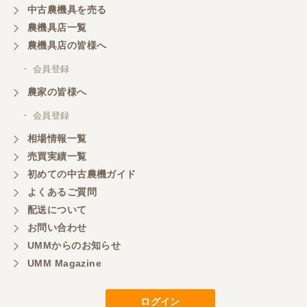
中古農機具を売る
共立シュレッターを受け取りました。 状態は問題な
農機具店一覧
く、エンジンも調子がよさそうです。 ありがとうご
ざいました。
農機具店の皆様へ
・ 会員登録
三重県／
農家の皆様へ
いつも色々お願いごとをしますが、 無理なお願いも
・ 会員登録
嫌な顔をせずに一生懸命頑張ってくれる中山さんに
感謝しています。ここで3台買いましたが、これから
相場情報一覧
もよろしくお願いしたいです。
売買実績一覧
初めての中古農機ガイド
よくあるご質問
三重県／
配送について
初めてコンバインを買いに行ったのですが、とても
明るい方に担当していただき細かく説明して下さっ
お問い合わせ
てとても嬉しかったです。
UMMからのお知らせ
UMM Magazine
三重県／
ログイン
担当さんの説明が丁寧で分かりやすく、急な要望に