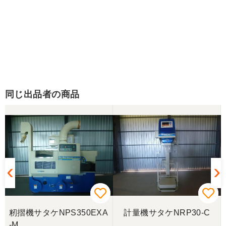
同じ出品者の商品
籾摺機サタケNPS350EXA
計量機サタケNRP30-C
-M