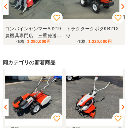
三重県／ユウスケ
購入から引き取りまでスムーズでした。ありがとう
ございました。
コンバインヤンマーAJ219
トラクタークボタKB21X
三重県／
農機具専門店 三重発送整
Q
1,280,000
1,220,000
備済み
当方の要望に対して、素早く対応していただき感謝
しております。 ありがとうございました。
同カテゴリの新着商品
三重県／山﨑
スタッフの鈴木さんが親切で機械に詳しく 丁寧にご
対応頂きました。 ありがとう！ 少し距離はあります
が、今後も農機具を買う際はのうき屋さんを利用し
ようと思います。
三重県／miraisann
写真と現物が違いすぎる