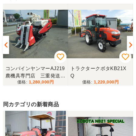
三重県／トシ
この度はお世話になりました。また、機会があれば
よろしくお願いします。
三重県／ユウスケ
購入から引き取りまでスムーズでした。ありがとう
ございました。
コンバインヤンマーAJ219
トラクタークボタKB21X
三重県／
農機具専門店 三重発送整
Q
1,280,000
1,220,000
備済み
当方の要望に対して、素早く対応していただき感謝
しております。 ありがとうございました。
同カテゴリの新着商品
三重県／山﨑
スタッフの鈴木さんが親切で機械に詳しく 丁寧にご
対応頂きました。 ありがとう！ 少し距離はあります
が、今後も農機具を買う際はのうき屋さんを利用し
ようと思います。