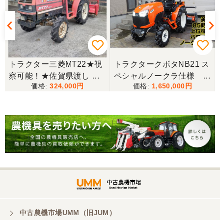
三重県／miraisann
写真と現物が違いすぎる
★
トラクター三菱MT22★視
トラクタークボタNB21 ス
察可能！★佐賀県渡し 三
ペシャルノークラ仕様 上
三重県／谷本勝美
324,000
1,650,000
菱 トラクター MT22 22馬
位機種
こちらの、対応も、よく、大変、満足、です。
力 2462h キャノピー付 パ
ワステ R1426S ロータリ
ー MT 4WD ディーゼル 現
三重県／谷本勝美
状渡し【P11460730】
こちらの、対応、も、よくして、くれました。
三重県／谷本勝美
対応も、よくしてくれました、有難うございまし
た。
中古農機市場UMM（旧JUM）