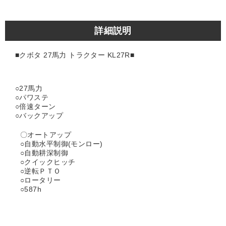
詳細説明
■クボタ 27馬力 トラクター KL27R■
○27馬力
○パワステ
○倍速ターン
○バックアップ
〇オートアップ
○自動水平制御(モンロー)
○自動耕深制御
○クイックヒッチ
○逆転ＰＴＯ
○ロータリー
○587h