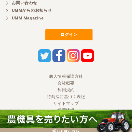
明るい方に担当していただき細かく説明して下さっ
お問い合わせ
てとても嬉しかったです。
UMMからのお知らせ
UMM Magazine
三重県／
ログイン
担当さんの説明が丁寧で分かりやすく、急な要望に
も迅速に対応して頂き非常に助かりました。
三重県／
良い接客でした。今後も利用します。
個人情報保護方針
会社概要
三重県／
利用規約
特商法に基づく表記
とても良い対応でした。また利用したいです。
サイトマップ
採用情報
三重県／
Ⓒ 2020 UMM CO., LTD. All Rights Reserved.
店舗も綺麗で、丁寧な対応をしていただきました。