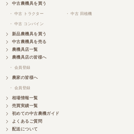
中古農機具を買う
三重県／山本
・ 中古 トラクター
・ 中古 田植機
対応ありがとうございました。
・ 中古 コンバイン
新品農機具を買う
三重県／山本
中古農機具を売る
共立シュレッターを受け取りました。 状態は問題な
農機具店一覧
く、エンジンも調子がよさそうです。 ありがとうご
ざいました。
農機具店の皆様へ
・ 会員登録
三重県／
農家の皆様へ
いつも色々お願いごとをしますが、 無理なお願いも
・ 会員登録
嫌な顔をせずに一生懸命頑張ってくれる中山さんに
感謝しています。ここで3台買いましたが、これから
相場情報一覧
もよろしくお願いしたいです。
売買実績一覧
初めての中古農機ガイド
よくあるご質問
三重県／
配送について
初めてコンバインを買いに行ったのですが、とても