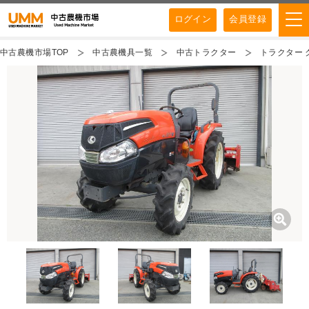
ログイン
会員登録
中古農機市場TOP
中古農機具一覧
中古トラクター
トラクター ク