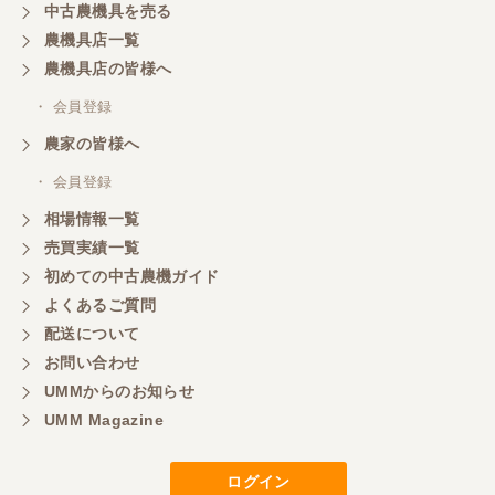
中古農機具を売る
共立シュレッターを受け取りました。 状態は問題な
農機具店一覧
く、エンジンも調子がよさそうです。 ありがとうご
ざいました。
農機具店の皆様へ
・ 会員登録
三重県／
農家の皆様へ
いつも色々お願いごとをしますが、 無理なお願いも
・ 会員登録
嫌な顔をせずに一生懸命頑張ってくれる中山さんに
感謝しています。ここで3台買いましたが、これから
相場情報一覧
もよろしくお願いしたいです。
売買実績一覧
初めての中古農機ガイド
よくあるご質問
三重県／
配送について
初めてコンバインを買いに行ったのですが、とても
明るい方に担当していただき細かく説明して下さっ
お問い合わせ
てとても嬉しかったです。
UMMからのお知らせ
UMM Magazine
三重県／
ログイン
担当さんの説明が丁寧で分かりやすく、急な要望に