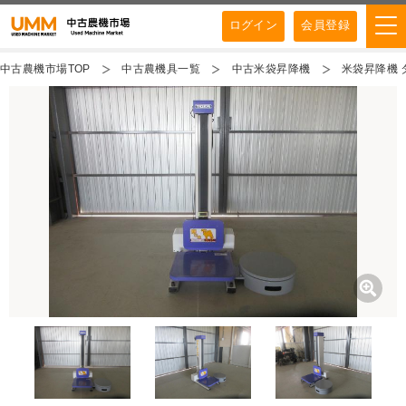
ログイン
会員登録
中古農機市場TOP
中古農機具一覧
中古米袋昇降機
米袋昇降機 タ