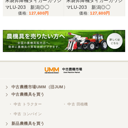
米袋昇降機タイガーカワシ
米袋昇降機タイガーカワシ
マLU-203 新潟◎◯
マLU-203 新潟◎◯
三重県／谷本勝美
127,600
127,600
こちらの、対応も、よく、大変、満足、です。
三重県／谷本勝美
こちらの、対応、も、よくして、くれました。
三重県／谷本勝美
対応も、よくしてくれました、有難うございまし
た。
中古農機市場UMM（旧JUM）
中古農機具を買う
三重県／山本
・ 中古 トラクター
・ 中古 田植機
対応ありがとうございました。
・ 中古 コンバイン
新品農機具を買う
三重県／山本