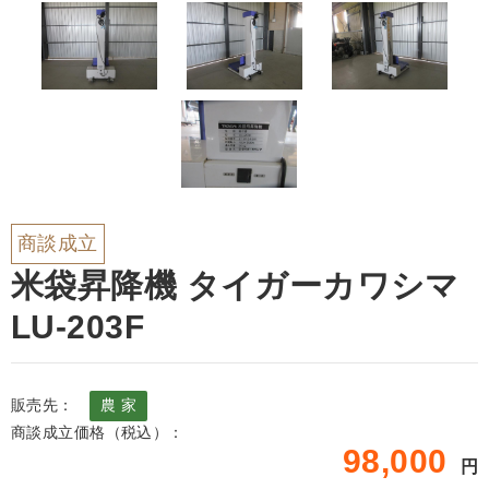
商談成立
米袋昇降機 タイガーカワシマ
LU-203F
販売先：
農 家
商談成立価格（税込）：
98,000
円