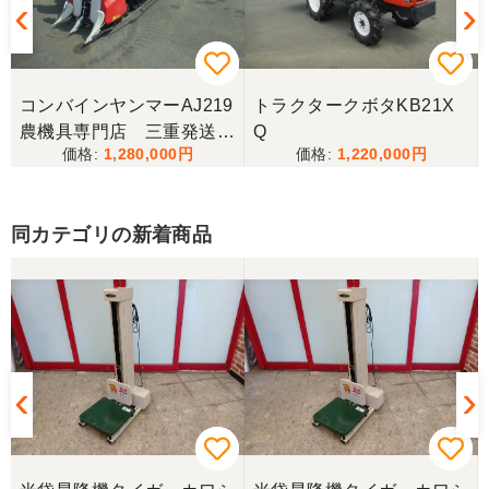
三重県／ユウスケ
購入から引き取りまでスムーズでした。ありがとう
ございました。
コンバインヤンマーAJ219
トラクタークボタKB21X
三重県／
農機具専門店 三重発送整
Q
1,280,000
1,220,000
備済み
当方の要望に対して、素早く対応していただき感謝
しております。 ありがとうございました。
同カテゴリの新着商品
三重県／山﨑
スタッフの鈴木さんが親切で機械に詳しく 丁寧にご
対応頂きました。 ありがとう！ 少し距離はあります
が、今後も農機具を買う際はのうき屋さんを利用し
ようと思います。
三重県／miraisann
写真と現物が違いすぎる