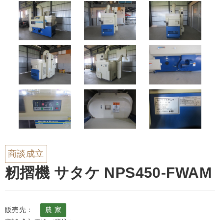
商談成立
籾摺機 サタケ NPS450-FWAM
販売先：
農 家