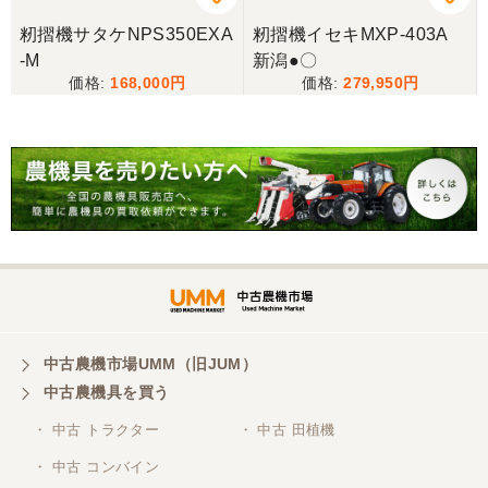
籾摺機サタケNPS350EXA
籾摺機イセキMXP-403A
-M
新潟●〇
三重県／谷本勝美
168,000
279,950
こちらの、対応も、よく、大変、満足、です。
三重県／谷本勝美
こちらの、対応、も、よくして、くれました。
三重県／谷本勝美
対応も、よくしてくれました、有難うございまし
た。
中古農機市場UMM（旧JUM）
中古農機具を買う
三重県／山本
・ 中古 トラクター
・ 中古 田植機
対応ありがとうございました。
・ 中古 コンバイン