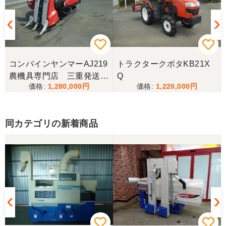
三重県／ユウスケ
購入から引き取りまでスムーズでした。ありがとう
ございました。
コンバインヤンマーAJ219
トラクタークボタKB21X
三重県／
農機具専門店 三重発送整
Q
1,280,000
1,220,000
備済み
当方の要望に対して、素早く対応していただき感謝
しております。 ありがとうございました。
同カテゴリの新着商品
三重県／山﨑
スタッフの鈴木さんが親切で機械に詳しく 丁寧にご
対応頂きました。 ありがとう！ 少し距離はあります
が、今後も農機具を買う際はのうき屋さんを利用し
ようと思います。
三重県／miraisann
写真と現物が違いすぎる