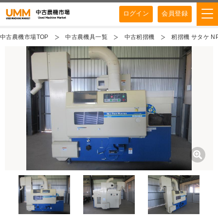
ログイン
会員登録
中古農機市場TOP
中古農機具一覧
中古籾摺機
籾摺機 サタケ NP