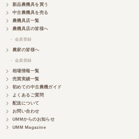
新品農機具を買う
三重県／山本
中古農機具を売る
共立シュレッターを受け取りました。 状態は問題な
農機具店一覧
く、エンジンも調子がよさそうです。 ありがとうご
ざいました。
農機具店の皆様へ
・ 会員登録
三重県／
農家の皆様へ
いつも色々お願いごとをしますが、 無理なお願いも
・ 会員登録
嫌な顔をせずに一生懸命頑張ってくれる中山さんに
感謝しています。ここで3台買いましたが、これから
相場情報一覧
もよろしくお願いしたいです。
売買実績一覧
初めての中古農機ガイド
よくあるご質問
三重県／
配送について
初めてコンバインを買いに行ったのですが、とても
明るい方に担当していただき細かく説明して下さっ
お問い合わせ
てとても嬉しかったです。
UMMからのお知らせ
UMM Magazine
三重県／