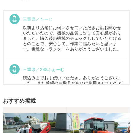
三重県／たーじ
以前より店舗にお伺いさせていただきお話お聞かせ
いただいたので、機械の品質に対して安心感があり
ました。購入後の機械のチェックもしていただける
とのことで、安心して、作業に臨みたいと思いま
す。素敵なトラクターをありがとうございました。
三重県／289ふぁーむ
積込みまでお手伝いいただき、ありがとうございま
した。 また希望の農機具があれば利用させていただ
きます。
おすすめ掲載
三重県／トシ
この度はお世話になりました。また、機会があれば
よろしくお願いします。