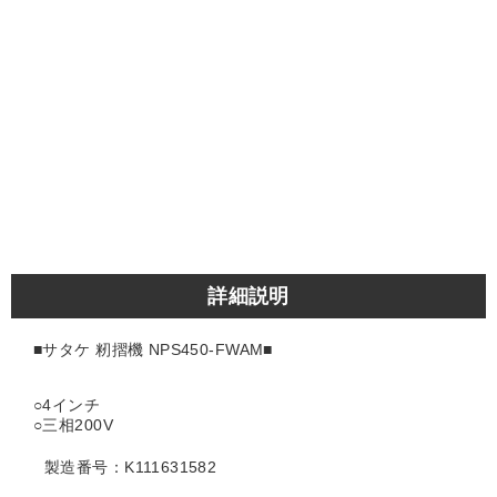
詳細説明
■サタケ 籾摺機 NPS450-FWAM■
○4インチ
○三相200V
製造番号：K111631582