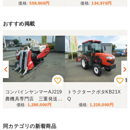
559,900
134,970
おすすめ掲載
コンバインヤンマーAJ219
トラクタークボタKB21X
農機具専門店 三重発送整
Q
1,280,000
1,220,000
備済み
同カテゴリの新着商品