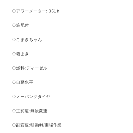
◇アワーメーター: 351ｈ
◇施肥付
◇こまきちゃん
◇箱まき
◇燃料:ディーゼル
◇自動水平
◇ノーパンクタイヤ
◇主変速:無段変速
◇副変速:移動/N/圃場作業