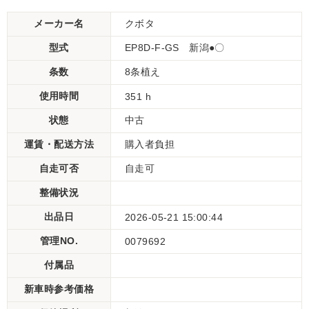
メーカー名
クボタ
型式
EP8D-F-GS 新潟●〇
条数
8条植え
使用時間
351 h
状態
中古
運賃・配送方法
購入者負担
自走可否
自走可
整備状況
出品日
2026-05-21 15:00:44
管理NO.
0079692
付属品
新車時参考価格