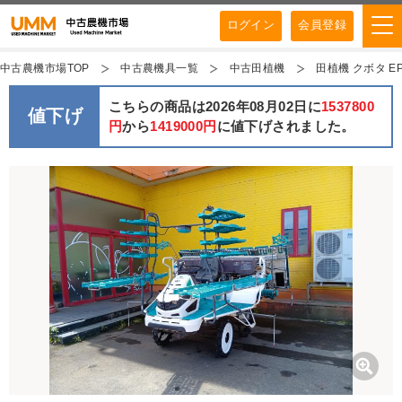
ログイン
会員登録
中古農機市場TOP
中古農機具一覧
中古田植機
田植機 クボタ EP
こちらの商品は2026年08月02日に
1537800
値下げ
円
から
1419000円
に値下げされました。