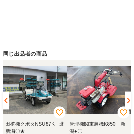
同じ出品者の商品
田植機クボタNSU87K 北
管理機関東農機K850 新
新潟〇★
潟●〇