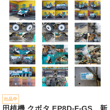
出品中
田植機 クボタ EP8D-F-GS 新