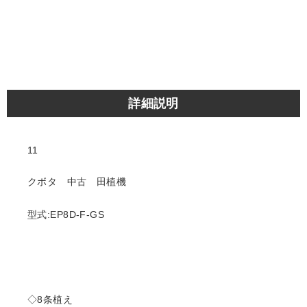
詳細説明
11
クボタ 中古 田植機
型式:EP8D-F-GS
◇8条植え