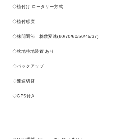
◇植付け:ロータリー方式
◇植付感度
◇株間調節 株数変速(80/70/60/50/45/37)
◇枕地整地装置 あり
◇バックアップ
◇連速切替
◇GPS付き