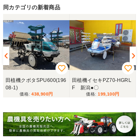
同カテゴリの新着商品
岐阜県／田畑
しっかり整備をしてくださり安心して購入させてい
ただきましたありがとうございます
岐阜県／長池松広
この度は、コンバイン購入に際しまして、納品日に
際しては、ご配慮頂き誠にありがとうございまし
た。本当に助かりました。
田植機クボタSPU600(196
田植機イセキPZ70-HGRL
岐阜県／バインダー
08-1)
F 新潟●〇
急なお願いにも対応ありがとうございました。 あり
438,900
199,100
がとうございました。 親切に対応していただきまし
た。
岐阜県／横倉林
ありがとうございます。