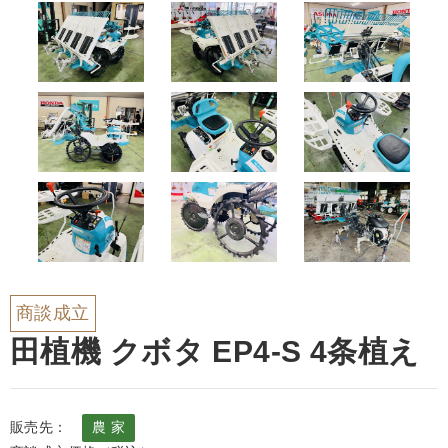
商談成立
田植機 クボタ EP4-S 4条植え
販売先：
農 家