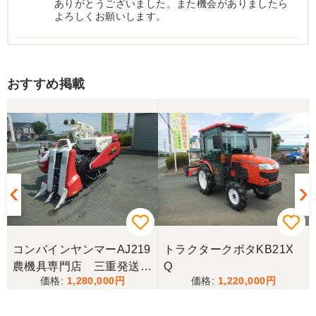
ありがとうございました。また機会がありましたら
よろしくお願いします。
岐阜県／
おすすめ掲載
西川さま。電話対応から自社納車まで丁寧で信頼で
きる方です。農機はまたこちらで購入したいです。
岐阜県／
完璧に整備されており、対応も親切で丁寧。配送ま
で自社で対応してくださり本当にありがとうござい
ました。次回もこちらで購入させて頂きます。
岐阜県／田畑
コンバインヤンマーAJ219
トラクタークボタKB21X
今回もしっかり整備整備をしてくださり安心です大
農機具専門店 三重発送整
Q
事に長く使わせていただきますありがとうございま
1,280,000
1,220,000
備済み
す