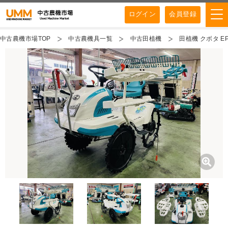
ログイン
会員登録
中古農機市場TOP
中古農機具一覧
中古田植機
田植機 クボタ EP