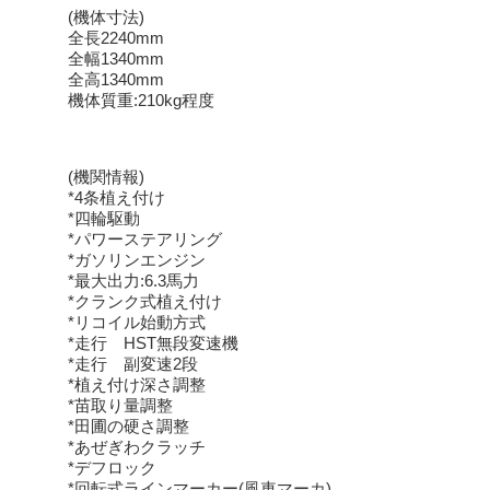
(機体寸法)
全長2240mm
全幅1340mm
全高1340mm
機体質重:210kg程度
(機関情報)
*4条植え付け
*四輪駆動
*パワーステアリング
*ガソリンエンジン
*最大出力:6.3馬力
*クランク式植え付け
*リコイル始動方式
*走行 HST無段変速機
*走行 副変速2段
*植え付け深さ調整
*苗取り量調整
*田圃の硬さ調整
*あぜぎわクラッチ
*デフロック
*回転式ラインマーカー(風車マーカ)