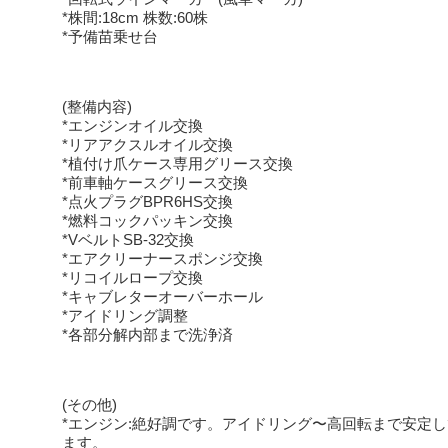
*株間:18cm 株数:60株
*予備苗乗せ台
(整備内容)
*エンジンオイル交換
*リアアクスルオイル交換
*植付け爪ケース専用グリース交換
*前車軸ケースグリース交換
*点火プラグBPR6HS交換
*燃料コックパッキン交換
*VベルトSB-32交換
*エアクリーナースポンジ交換
*リコイルロープ交換
*キャブレターオーバーホール
*アイドリング調整
*各部分解内部まで洗浄済
(その他)
*エンジン:絶好調です。アイドリング〜高回転まで安定
ます。