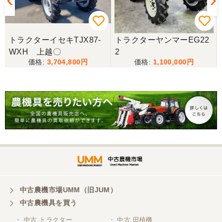
福岡県／にしむら
トラクターイセキTJX87-
トラクターヤンマーEG22
丁寧な対応でした
WXH 上越〇
2
3,704,800
1,100,000
福岡県／nisimura
丁寧な対応をしていただきました。
福岡県／津田泰成
懇切丁寧で良心的な対応をして頂きありがとうござ
います。
福岡県／ぶるーす
中古農機市場UMM（旧JUM）
迅速丁寧な対応で、稲刈りも無事に終えることがで
きました。 程度極上のコンバインを相場よりかなり
中古農機具を買う
プライスダウンで購入でき大変に感謝しておりま
す。 稲刈り後、メンテしてワックス掛けたら知り合
・ 中古 トラクター
・ 中古 田植機