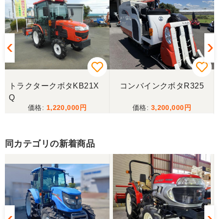
親切で信頼のおける業者様でした。 これからもお付
き合いしたいと、思います。 有り難うございまし
た。
福岡県／中津かき
2025.6/14土曜日午前中に宇佐市院内町まで配達にき
てもらいました。以前ナカガワ農機商会さん当時に
トラクタークボタKB21X
コンバインクボタR325
きてもらってから2回目です。対応が丁寧で社長さん
Q
も奥さんも天候が悪い中配達ありがとうございまし
た。
1,220,000
3,200,000
福岡県／廣瀬 修一
同カテゴリの新着商品
丁寧な対応ありがとうございました。
福岡県／廣瀬 修一
丁寧なご連絡ありがとうございました。またご利用
させて頂きます。