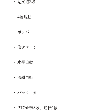
・ 副変速2段
・ 4輪駆動
・ ポンパ
・ 倍速ターン
・ 水平自動
・ 深耕自動
・ バック上昇
・ PTO正転3段、逆転1段