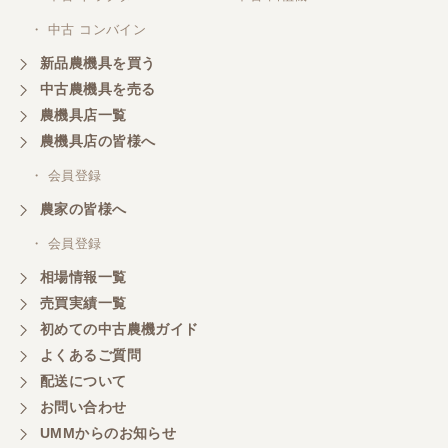
いは、新車と勘違いしてました（笑 また機会あるよ
・ 中古 コンバイン
うでしたらよろしくお願いいたします。
新品農機具を買う
中古農機具を売る
福岡県／あらら還
農機具店一覧
親切・誠実なご対応でした。
農機具店の皆様へ
・ 会員登録
福岡県／村人
農家の皆様へ
素晴らしい販売店です。商品の説明から納車まで、
素早く丁寧にされる社長さんです。また欲しい物が
・ 会員登録
あれば購入します。
相場情報一覧
売買実績一覧
初めての中古農機ガイド
福岡県／マエカワ
よくあるご質問
ずーーと欲しかった 色彩選別機を買うことができ
ました。しかも、未使用の状態です。 当方の価格に
配送について
も対応していただきまして、とても感謝していま
お問い合わせ
す。 直売用の米の販売促進に弾みをつけることがで
きます。 本当にありがとうございました。 また、ご
UMMからのお知らせ