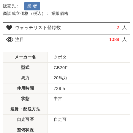
販売先：
業 者
商談成立価格（税込）： 業販価格
ウォッチリスト登録数
2
人
注目
1088
人
メーカー名
クボタ
型式
GB20F
馬力
20馬力
使用時間
729 h
状態
中古
運賃・配送方法
自走可否
自走可
整備状況