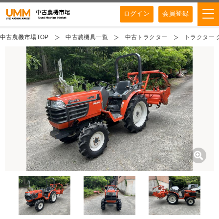
ログイン
会員登録
中古農機市場TOP
中古農機具一覧
中古トラクター
トラクター ク