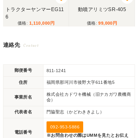
トラクターヤンマーEG11
動噴アリミツSR-405
6
1,110,000
99,000
連絡先
Contact
郵便番号
811-1241
住所
福岡県那珂川市後野大字611番地5
株式会社カドワキ機械（旧ナカガワ農機商
事業所名
会）
代表者名
門脇聖志（かどわききよし）
092-953-5886
電話番号
※お問合わせの際はUMMを見たとお伝え