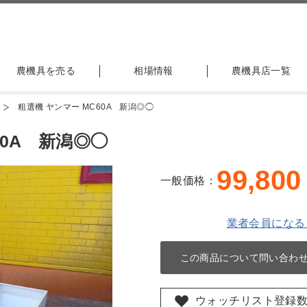
農機具を売る
相場情報
農機具店一覧
粗選機 ヤンマー MC60A 新潟◎◯
60A 新潟◎◯
99,800
一般価格：
業者会員になる
この商品について問い合わ
ウォッチリスト登録