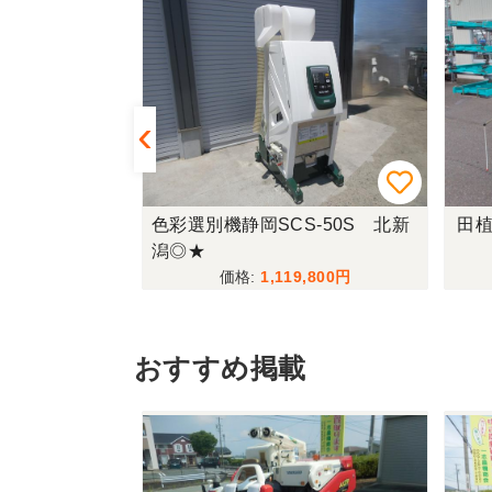
460SD4MS
色彩選別機静岡SCS-50S 北新
田植
潟◎★
,800
1,119,800
おすすめ掲載