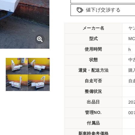
値下げ交渉する
メーカー名
ヤ
型式
M
使用時間
h
状態
中
運賃・配送方法
購
自走可否
自
整備状況
出品日
20
管理NO.
00
付属品
新車時参考価格