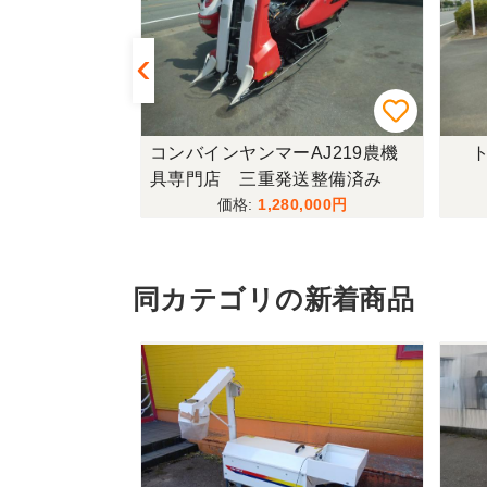
433FF-UG
コンバインヤンマーAJ219農機
ト
具専門店 三重発送整備済み
,000
1,280,000
同カテゴリの新着商品