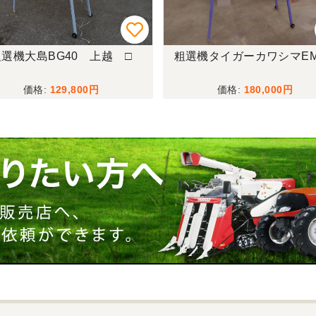
粗選機大島BG40 上越 □
粗選機タイガーカワシマEM-
129,800
180,000