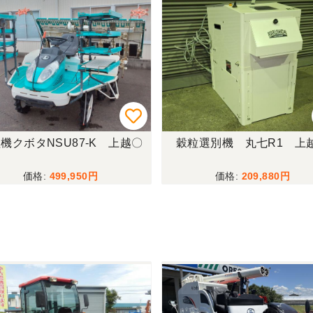
機クボタNSU87-K 上越〇
穀粒選別機 丸七R1 上
499,950
209,880