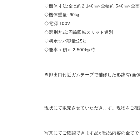
◇機体寸法:全長約2,140㎜×全幅約 540㎜×全高
◇機体重量: 90㎏
◇電源:100V
◇選別方式:円筒回転スリット選別
◇籾ホッパ容量:25㎏
◇能率＜籾＞:2,500㎏/時
※排出口付近ガムテープで補修した形跡有(画像
現状にて販売させていただきます。現物をご確
写真にてご確認できます品が出品内容の全てで