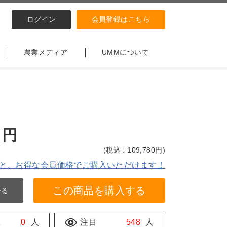
ログイン
会員登録はこちら
農業メディア
UMMについて
円
(
税込 : 109,780
円)
と、お得な会員価格でご購入いただけます！
この商品を購入する
せる
数
0
人
注目
548
人