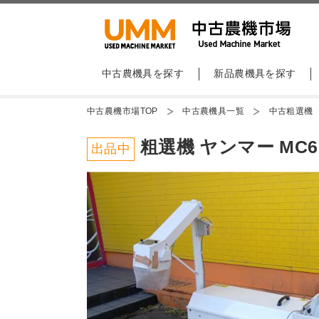
中古農機具を探す
新品農機具を探す
中古農機市場TOP
中古農機具一覧
中古粗選機
粗選機 ヤンマー MC
出品中