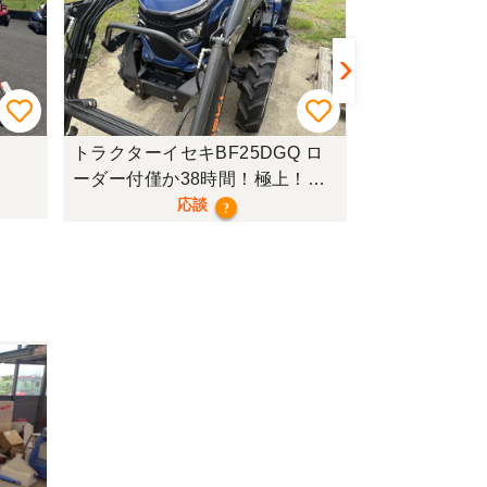
トラクターイセキBF25DGQ ロ
トラクターク
ーダー付僅か38時間！極上！現
行モデル！
応談
?