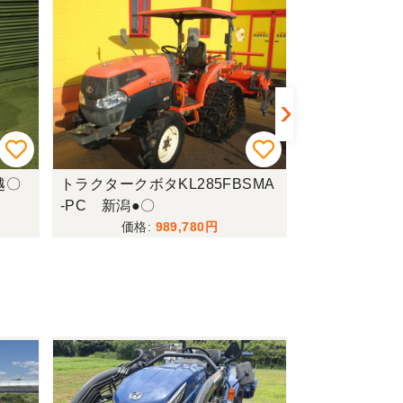
越〇
トラクタークボタKL285FBSMA
スパイダーモア
-PC 新潟●〇
1 岐阜
989,780