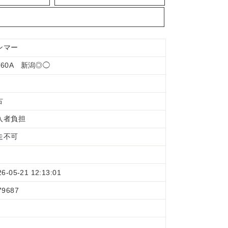
ンマー
C60A 新潟◎◯
古
入者負担
走不可
26-05-21 12:13:01
79687