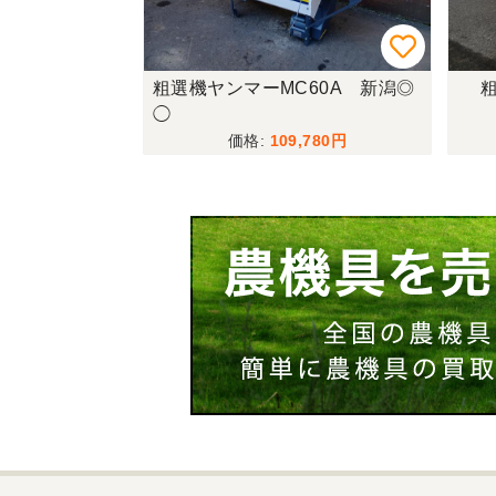
粗選機ヤンマーMC60A 新潟◎
◯
109,780