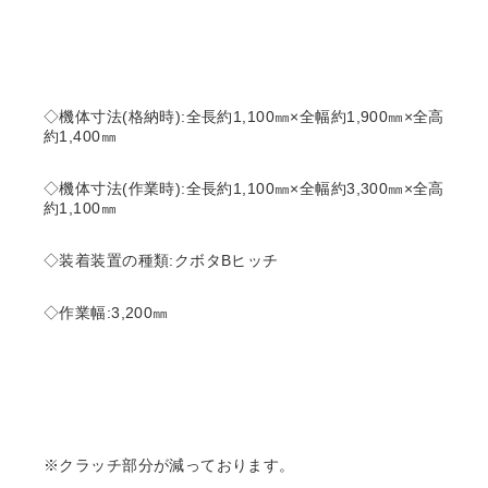
◇機体寸法(格納時):全長約1,100㎜×全幅約1,900㎜×全高
約1,400㎜
◇機体寸法(作業時):全長約1,100㎜×全幅約3,300㎜×全高
約1,100㎜
◇装着装置の種類:クボタBヒッチ
◇作業幅:3,200㎜
※クラッチ部分が減っております。