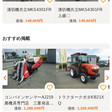
溝切機共立MKS4301FR
溝切機共立MKS4301FR
上越〇
149,600
149,600
おすすめ掲載
コンバインヤンマーAJ219
トラクタークボタKB21X
農機具専門店 三重発送整
Q
1,280,000
1,220,000
備済み