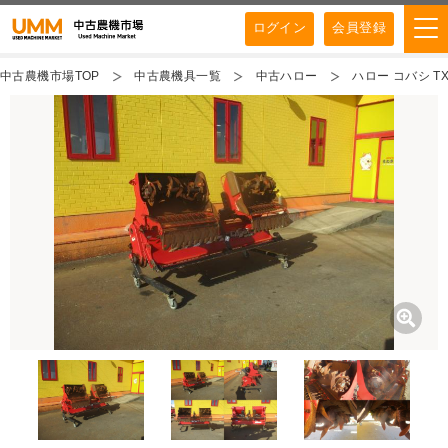
ログイン
会員登録
中古農機市場TOP
中古農機具一覧
中古ハロー
ハロー コバシ TX