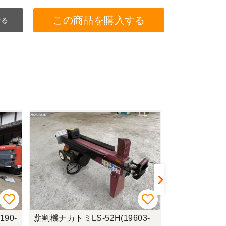
この商品を購入する
せる
90-
薪割機ナカトミLS-52H(19603-
ロールベーラー