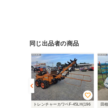
同じ出品者の商品
C328(196
トレンチャーカワベF-45LH(196
田植