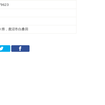
79623
木県 , 鹿沼市白桑田