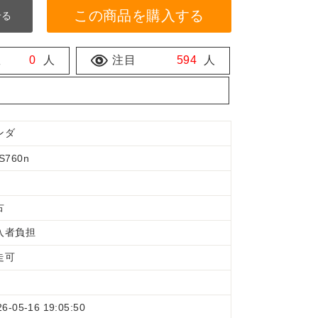
この商品を購入する
せる
数
0
人
注目
594
人
ンダ
S760n
古
入者負担
走可
26-05-16 19:05:50