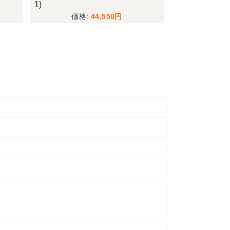
1)
(19431-5)
44,550