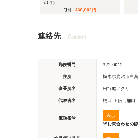
53-1)
,050
438,900
連絡先
Contact
郵便番号
322-0012
住所
栃木県鹿沼市白桑田
事業所名
飛行船アグリ
代表者名
桶田 正信（桶田
表示
電話番号
※お問合わせの際