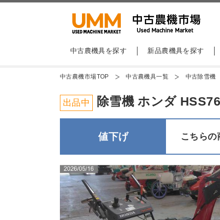
中古農機具を探す
新品農機具を探す
中古農機市場TOP
中古農機具一覧
中古除雪機
除雪機 ホンダ HSS760n
出品中
値下げ
こちらの商