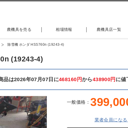
農機具を売る
相場情報
農機具店一覧
除雪機 ホンダ HSS760n (19243-4)
 (19243-4)
品は2026年07月07日に
468160円
から
438900円
に値
399,00
一般価格：
業者会員になる