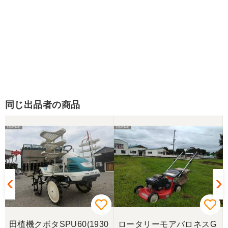
同じ出品者の商品
ネ
田植機クボタSPU60(1930
ロータリーモアバロネスG