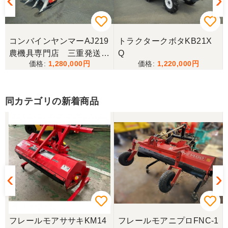
コンバインヤンマーAJ219
トラクタークボタKB21X
農機具専門店 三重発送整
Q
1,280,000
1,220,000
備済み
同カテゴリの新着商品
フレールモアササキKM14
フレールモアニプロFNC-1