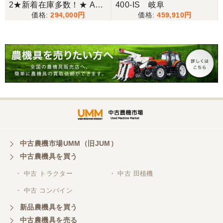
2★新着在庫多数！★ A2
400-IS 岐阜
294,000
459,910
キャスター付 草刈り 作業
幅 1400mm トラクター 草
刈り 現状渡し 【P112891
33】
中古農機市場UMM（旧JUM）
中古農機具を買う
・ 中古 トラクター
・ 中古 田植機
・ 中古 コンバイン
新品農機具を買う
中古農機具を売る