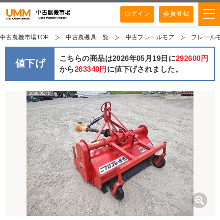
ログイン
会員登録
中古農機市場TOP
中古農機具一覧
中古フレールモア
フレールモア 
こちらの商品は2026年05月19日に
292600円
値下げ
から
263340円
に値下げされました。