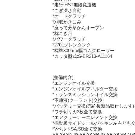
*走行:HST無段変速機
*こぎ深さ自動
*オートクラッチ
*刈取かきこみ
*座って分草かんオープン
*枕こぎ台
*パワークラッチ
*270Lグレンタンク
*標準300mm幅ゴムクローラー
*カッタ型式:S-ER213-A11164
(整備内容)
*エンジンオイル交換
*エンジンオイルフィルター交換
*トランスミッションオイル交換
*不凍液(クーラント)交換
*バッテリー交換(売約後新品取付します)
*ワラ切り刃3枚全て交換
*エアクリーナーエレメント交換
*揺動板サイドシールパッキン左右とも
*VベルトSA.SB全て交換
SA-39.SA-43.SB-33.SB-37.SB-38.SB-1