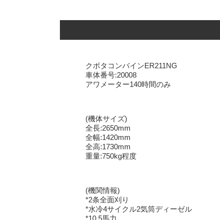
クボタコンバインER211NG
車体番号:20008
アワメーター140時間のみ
(機体サイズ)
全長:2650mm
全幅:1420mm
全高:1730mm
重量:750kg程度
(機関情報)
*2条全面刈り
*水冷4サイクル2気筒ディーゼル
*10.5馬力