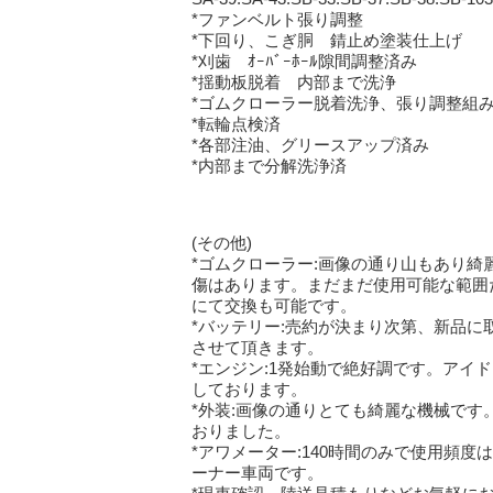
*ファンベルト張り調整
*下回り、こぎ胴 錆止め塗装仕上げ
*刈歯 ｵｰﾊﾞｰﾎｰﾙ隙間調整済み
*揺動板脱着 内部まで洗浄
*ゴムクローラー脱着洗浄、張り調整組
*転輪点検済
*各部注油、グリースアップ済み
*内部まで分解洗浄済
(その他)
*ゴムクローラー:画像の通り山もあり綺
傷はあります。まだまだ使用可能な範囲
にて交換も可能です。
*バッテリー:売約が決まり次第、新品に
させて頂きます。
*エンジン:1発始動で絶好調です。アイ
しております。
*外装:画像の通りとても綺麗な機械です
おりました。
*アワメーター:140時間のみで使用頻
ーナー車両です。