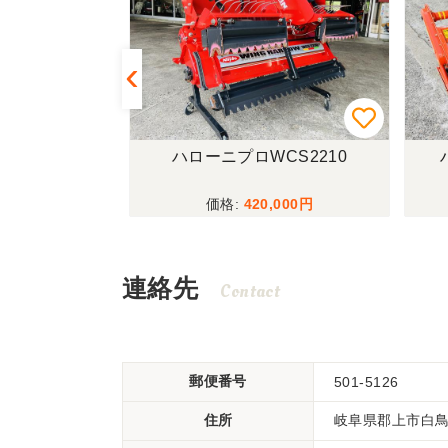
CSP530A
ハローニプロWCS2210
,000
420,000
連絡先
Contact
郵便番号
501-5126
住所
岐阜県郡上市白鳥町