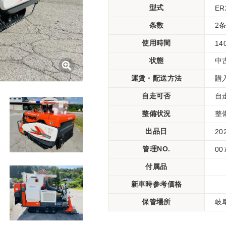
型式
ER
条数
2
使用時間
14
状態
中
運賃・配送方法
購
自走可否
自
整備状況
整
出品日
20
管理NO.
00
付属品
新車時参考価格
保管場所
岐