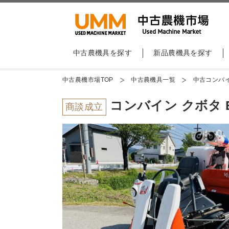
中古農機具を探す
新品農機具を探す
中古農機市場TOP
中古農機具一覧
中古コンバ
コンバイン クボタ E
商談成立