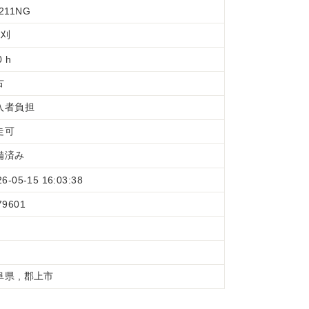
211NG
条刈
0 h
古
入者負担
走可
備済み
26-05-15 16:03:38
79601
阜県 , 郡上市