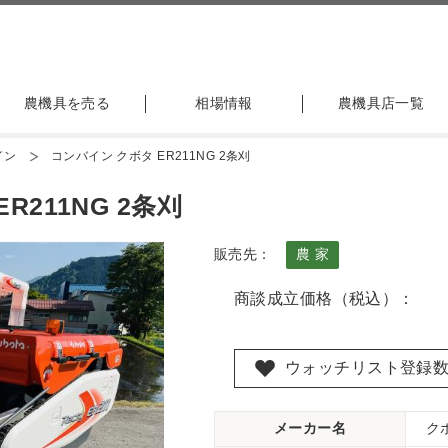
農機具を売る
相場情報
農機具店一覧
イン
コンバイン クボタ ER211NG 2条刈
R211NG 2条刈
販売先：
農 家
商談成立価格（税込）：
ウォッチリスト登録
メーカー名
ク