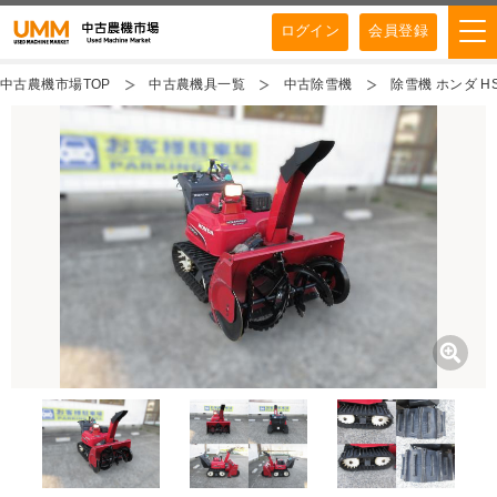
ログイン
会員登録
中古農機市場TOP
中古農機具一覧
中古除雪機
除雪機 ホンダ H