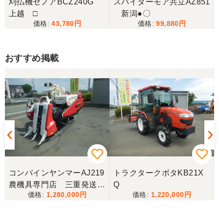
刈払機ゼノアBCZ240G
スパイダーモア共立AZ851
上越 □
新潟●〇
43,780
99,880
おすすめ掲載
コンバインヤンマーAJ219
トラクタークボタKB21X
農機具専門店 三重発送整
Q
1,280,000
1,220,000
備済み