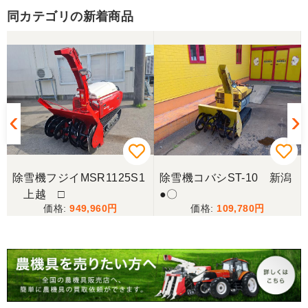
同カテゴリの新着商品
除雪機フジイMSR1125S1
除雪機コバシST-10 新潟
上越 □
●〇
949,960
109,780