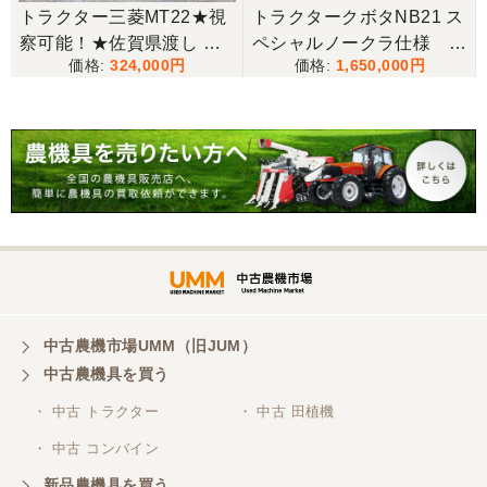
★
トラクター三菱MT22★視
トラクタークボタNB21 ス
察可能！★佐賀県渡し 三
ペシャルノークラ仕様 上
三重県／谷本勝美
324,000
1,650,000
菱 トラクター MT22 22馬
位機種
こちらの、対応も、よく、大変、満足、です。
力 2462h キャノピー付 パ
ワステ R1426S ロータリ
ー MT 4WD ディーゼル 現
三重県／谷本勝美
状渡し【P11460730】
こちらの、対応、も、よくして、くれました。
三重県／谷本勝美
対応も、よくしてくれました、有難うございまし
た。
中古農機市場UMM（旧JUM）
中古農機具を買う
三重県／山本
・ 中古 トラクター
・ 中古 田植機
対応ありがとうございました。
・ 中古 コンバイン
新品農機具を買う