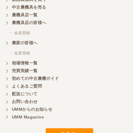
三重県／山本
中古農機具を売る
共立シュレッターを受け取りました。 状態は問題な
農機具店一覧
く、エンジンも調子がよさそうです。 ありがとうご
ざいました。
農機具店の皆様へ
・ 会員登録
三重県／
農家の皆様へ
いつも色々お願いごとをしますが、 無理なお願いも
・ 会員登録
嫌な顔をせずに一生懸命頑張ってくれる中山さんに
感謝しています。ここで3台買いましたが、これから
相場情報一覧
もよろしくお願いしたいです。
売買実績一覧
初めての中古農機ガイド
よくあるご質問
三重県／
配送について
初めてコンバインを買いに行ったのですが、とても
明るい方に担当していただき細かく説明して下さっ
お問い合わせ
てとても嬉しかったです。
UMMからのお知らせ
UMM Magazine
三重県／