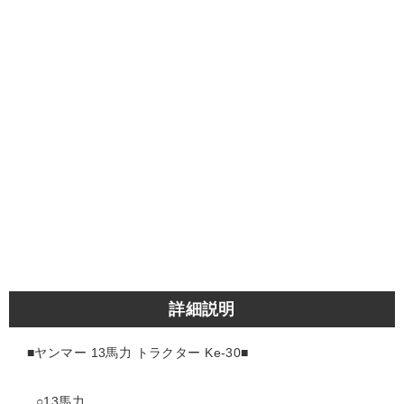
詳細説明
■ヤンマー 13馬力 トラクター Ke-30
■
○13馬力