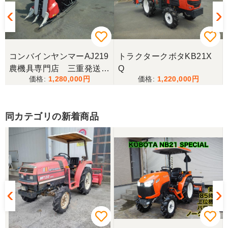
三重県／ユウスケ
購入から引き取りまでスムーズでした。ありがとう
ございました。
コンバインヤンマーAJ219
トラクタークボタKB21X
三重県／
農機具専門店 三重発送整
Q
1,280,000
1,220,000
備済み
当方の要望に対して、素早く対応していただき感謝
しております。 ありがとうございました。
同カテゴリの新着商品
三重県／山﨑
スタッフの鈴木さんが親切で機械に詳しく 丁寧にご
対応頂きました。 ありがとう！ 少し距離はあります
が、今後も農機具を買う際はのうき屋さんを利用し
ようと思います。
三重県／miraisann
写真と現物が違いすぎる