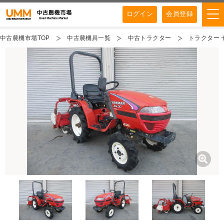
ログイン
会員登録
中古農機市場TOP
中古農機具一覧
中古トラクター
トラクター ヤ