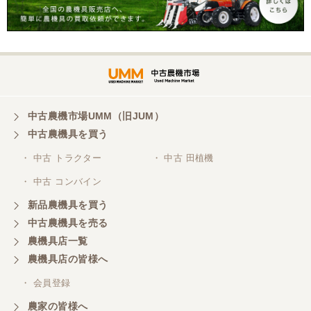
福島県／角田 順司
インターネットによる写真のみでの売買でり不安が
ありましたが、思い切って購入を決断。 購入申し込
みから陸送の手配・機械の整備としっかりと対応し
ていただきました。 陸送で到着した機械を確認し大
変満足しております。 ありがとうございました。
中古農機市場UMM（旧JUM）
中古農機具を買う
福島県／ke-3
・ 中古 トラクター
・ 中古 田植機
商談から納入・配送まで丁寧に対応頂きありがとう
・ 中古 コンバイン
ございました。 トラ
クター実作業問題無く良好です。各部の事前点検を
新品農機具を買う
して頂きスムーズ作業出来まし
た。 また購入の機会が有りまし
中古農機具を売る
たら宜しくお願いします。
農機具店一覧
農機具店の皆様へ
福島県／エステック有限会社
・ 会員登録
ありがとうございました。これからもよろしくお願
農家の皆様へ