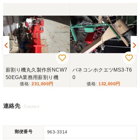
薪割り機丸久製作所NCW7
バネコンホクエツMS3-T6
50EGA業務用薪割り機
0
231,000
132,000
連絡先
Contact
郵便番号
963-3314