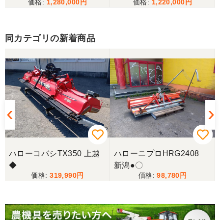
1,280,000
1,220,000
備済み
福島県／宮澤 隆大
遠方より自ら運搬していただき、すぐに使えるよう
同カテゴリの新着商品
ロータリーの交換からメンテナンスまでして頂き大
変感謝しています。商品の状態も良く購入して良か
ったです。
福島県／mizoguchi
この度のお取引誠に有り難うございました。スムー
ズなお取引で感謝申し上げます。また機会がござい
ましたら是非よろしくお願いします。ちなみに、送
付の際の鉄のパレット的なものはいかがしましょ
う？
ハローコバシTX350 上越
ハローニプロHRG2408
◆
新潟●〇
319,990
98,780
福島県／mizoguchi
この度は、早々のお手続き及び丁寧な梱包配送、本
当に有り難うございました。また、機会がございま
したらよろしくお願いします。