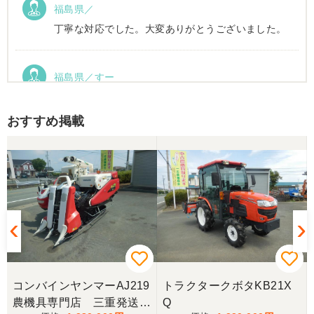
福島県／
丁寧な対応でした。大変ありがとうございました。
福島県／すー
状態が良く大変満足してます。 また、いろいろ農機
具情報を教えて頂き今後の参考となりました。 あり
おすすめ掲載
がとうございます。
福島県／山口淳夫
探していたハローが見つかり値段も思っていた額で
収まったのでありがとうございました。次の機会が
ありましたらよろしくお願いいたします。
福島県／木嶋
この度は、ありがとうございました。今後ともよろ
コンバインヤンマーAJ219
トラクタークボタKB21X
しくお願いいたします。
農機具専門店 三重発送整
Q