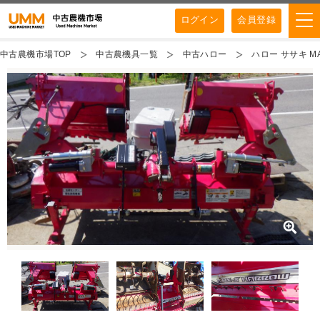
ログイン
会員登録
中古農機市場TOP
中古農機具一覧
中古ハロー
ハロー ササキ MA