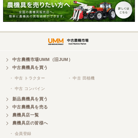
中古農機市場UMM（旧JUM）
中古農機具を買う
・ 中古 トラクター
・ 中古 田植機
・ 中古 コンバイン
新品農機具を買う
中古農機具を売る
農機具店一覧
農機具店の皆様へ
・ 会員登録