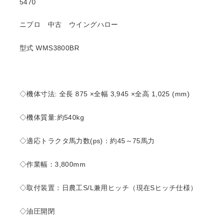
5470
ニプロ 中古 ウイングハロー
型式 WMS3800BR
◇機体寸法: 全長 875 ×全幅 3,945 ×全高 1,025 (mm)
◇機体質量:約540kg
◇適応トラクタ馬力数(ps)：約45～75馬力
◇作業幅：3,800mm
◇取付装置：日農工S/L兼用ヒッチ（現在Sヒッチ仕様）
◇油圧開閉