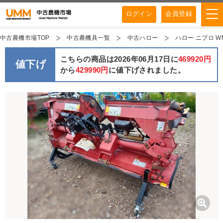
ログイン
会員登録
中古農機市場TOP
中古農機具一覧
中古ハロー
ハロー ニプロ W
こちらの商品は2026年06月17日に
469920円
値下げ
から
429990円
に値下げされました。