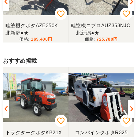
畦塗機クボタAZE350K
畦塗機ニプロAUZ353NJC
北新潟●★
北新潟●★
169,400
725,780
おすすめ掲載
トラクタークボタKB21X
コンバインクボタR325