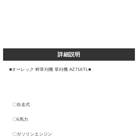
詳細説明
■オーレック 畔草刈機 草刈機 AZ716TL
■
〇自走式
〇6馬力
〇ガソリンエンジン