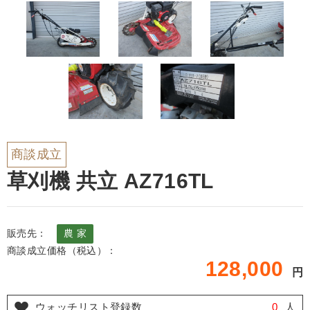
商談成立
草刈機 共立 AZ716TL
販売先：
農 家
商談成立価格（税込）：
128,000
円
ウォッチリスト登録数
0
人