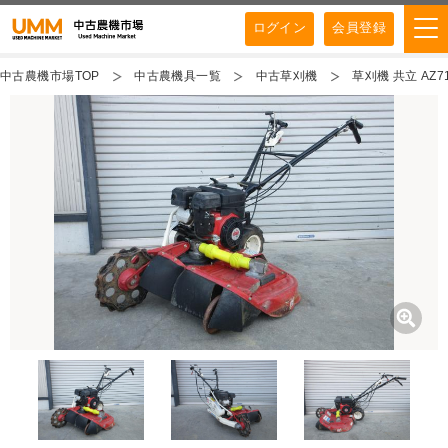
ログイン
会員登録
中古農機市場TOP
中古農機具一覧
中古草刈機
草刈機 共立 AZ71