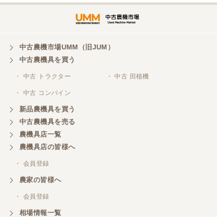
三重県／谷本勝美
対応も、よくしてくれました、有難うございまし
た。
中古農機市場UMM（旧JUM）
中古農機具を買う
三重県／山本
・ 中古 トラクター
・ 中古 田植機
対応ありがとうございました。
・ 中古 コンバイン
新品農機具を買う
三重県／山本
中古農機具を売る
共立シュレッターを受け取りました。 状態は問題な
農機具店一覧
く、エンジンも調子がよさそうです。 ありがとうご
ざいました。
農機具店の皆様へ
・ 会員登録
三重県／
農家の皆様へ
いつも色々お願いごとをしますが、 無理なお願いも
・ 会員登録
嫌な顔をせずに一生懸命頑張ってくれる中山さんに
感謝しています。ここで3台買いましたが、これから
相場情報一覧