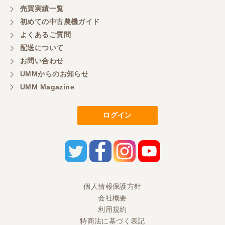
もよろしくお願いしたいです。
売買実績一覧
初めての中古農機ガイド
よくあるご質問
三重県／
配送について
初めてコンバインを買いに行ったのですが、とても
明るい方に担当していただき細かく説明して下さっ
お問い合わせ
てとても嬉しかったです。
UMMからのお知らせ
UMM Magazine
三重県／
ログイン
担当さんの説明が丁寧で分かりやすく、急な要望に
も迅速に対応して頂き非常に助かりました。
三重県／
良い接客でした。今後も利用します。
個人情報保護方針
会社概要
三重県／
利用規約
特商法に基づく表記
とても良い対応でした。また利用したいです。