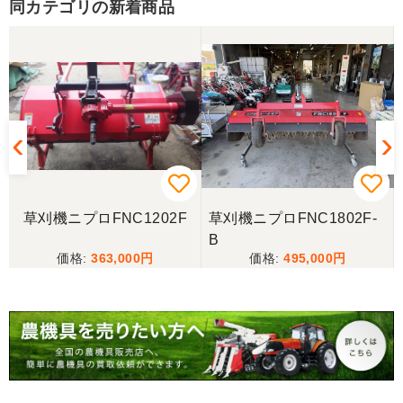
同カテゴリの新着商品
三重県／山﨑
スタッフの鈴木さんが親切で機械に詳しく 丁寧にご
対応頂きました。 ありがとう！ 少し距離はあります
が、今後も農機具を買う際はのうき屋さんを利用し
ようと思います。
三重県／miraisann
写真と現物が違いすぎる
草刈機ニプロFNC1202F
草刈機ニプロFNC1802F-
B
三重県／谷本勝美
363,000
495,000
こちらの、対応も、よく、大変、満足、です。
三重県／谷本勝美
こちらの、対応、も、よくして、くれました。