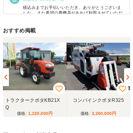
積込みまでお手伝いいただき、ありがとうございま
した。 また希望の農機具があれば利用させていただ
きます。
おすすめ掲載
三重県／トシ
この度はお世話になりました。また、機会があれば
よろしくお願いします。
三重県／ユウスケ
購入から引き取りまでスムーズでした。ありがとう
ございました。
トラクタークボタKB21X
コンバインクボタR325
三重県／
Q
1,220,000
3,200,000
当方の要望に対して、素早く対応していただき感謝
しております。 ありがとうございました。