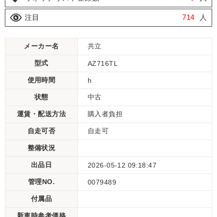
注目
714
人
メーカー名
共立
型式
AZ716TL
使用時間
h
状態
中古
運賃・配送方法
購入者負担
自走可否
自走可
整備状況
出品日
2026-05-12 09:18:47
管理NO.
0079489
付属品
新車時参考価格