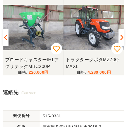
ブロードキャスターIHI ア
トラクタークボタMZ70Q
グリテックMBC200P
MAXL
220,000
4,280,000
連絡先
Contact
郵便番号
515-0331
住所
三重県多気郡明和町佐田2059-3