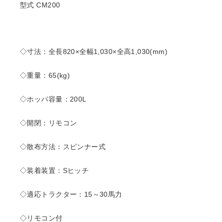
型式 CM200
◇寸法：全長820×全幅1,030×全高1,030(mm)
◇重量：65(kg)
◇ホッパ容量：200L
◇開閉：リモコン
◇散布方法：スピンナー式
◇装着装置：Sヒッチ
◇適応トラクター：15～30馬力
◇リモコン付