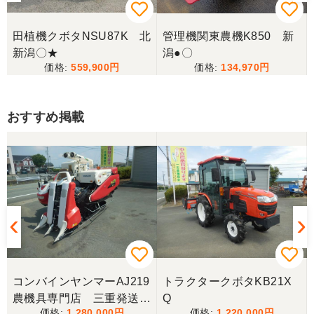
田植機クボタNSU87K 北
管理機関東農機K850 新
新潟〇★
潟●〇
559,900
134,970
おすすめ掲載
コンバインヤンマーAJ219
トラクタークボタKB21X
農機具専門店 三重発送整
Q
1,280,000
1,220,000