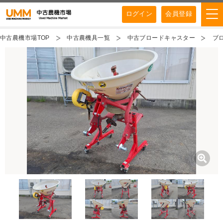
ログイン
会員登録
中古農機市場TOP
中古農機具一覧
中古ブロードキャスター
ブ