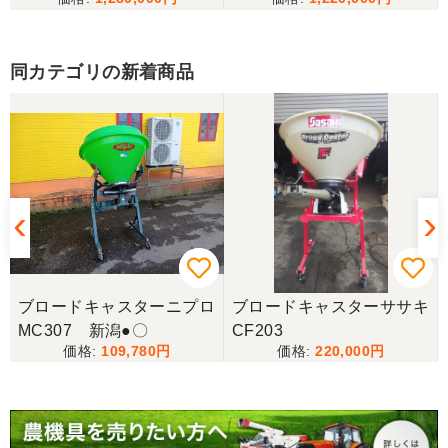
備済み
同カテゴリの新着商品
キ
ブロードキャスターニプロ
ブロードキャスターササキ
MC307 新潟●〇
CF203
109,780
220,000