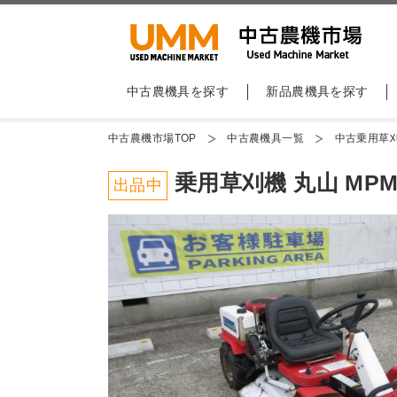
中古農機具を探す
新品農機具を探す
中古農機市場TOP
中古農機具一覧
中古乗用草
乗用草刈機 丸山 MPM
出品中