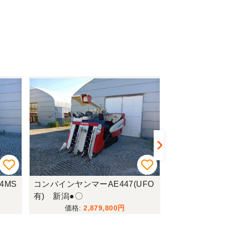
4MS
コンバインヤンマーAE447(UFO
田植機クボタNS
有) 新潟●〇
〇
2,879,800