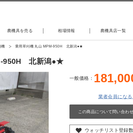
農機具を売る
相場情報
農機具店一覧
刈機
乗用草刈機 丸山 MPM-950H 北新潟●★
-950H 北新潟●★
181,00
一般価格：
業者会員になる
この商品について問い合わ
ウォッチリスト登録