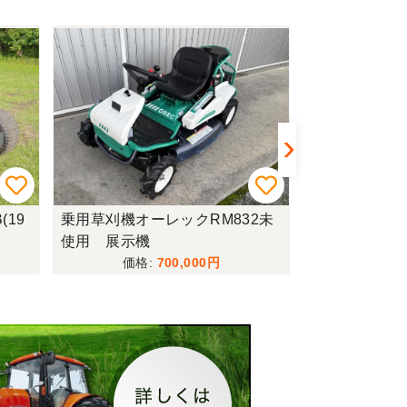
(19
乗用草刈機オーレックRM832未
乗用草刈機共立R
使用 展示機
700,000