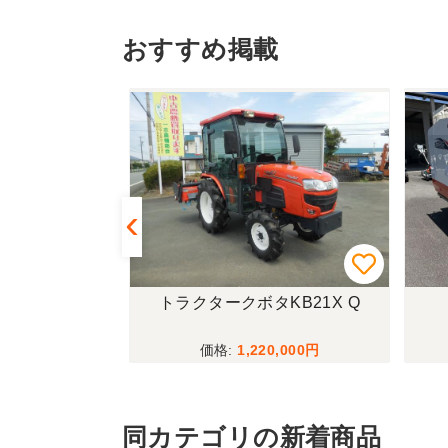
おすすめ掲載
433FF-UG
トラクタークボタKB21X Q
,000
1,220,000
同カテゴリの新着商品