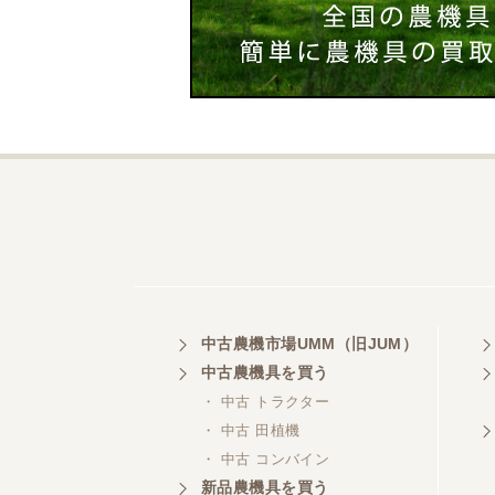
中古農機市場UMM（旧JUM）
中古農機具を買う
・ 中古 トラクター
・ 中古 田植機
・ 中古 コンバイン
新品農機具を買う