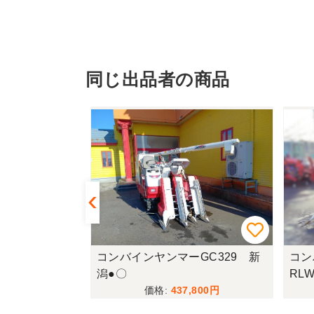
同じ出品者の商品
Z323G-ZK
コンバインヤンマーGC329 新
コン
潟●〇
RL
,100
437,800