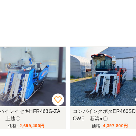
バインイセキHFR463G-ZA
コンバインクボタER460SD
W 上越〇
QWE 新潟●〇
2,699,400
4,397,800