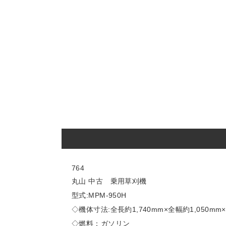
764
丸山 中古 乗用草刈機
型式:MPM-950H
◇機体寸法:全長約1,740mm×全幅約1,050mm
◇燃料：ガソリン