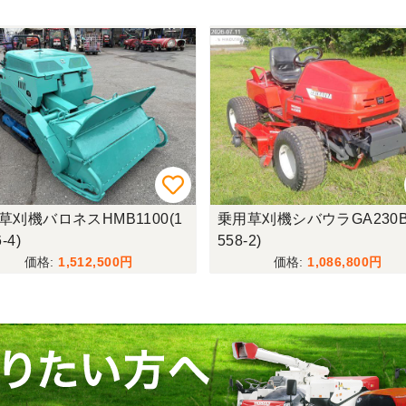
草刈機バロネスHMB1100(1
乗用草刈機シバウラGA230B
-4)
558-2)
1,512,500
1,086,800