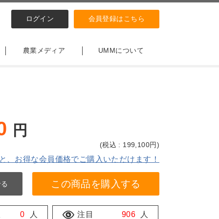
ログイン
会員登録はこちら
農業メディア
UMMについて
0
円
(
税込 : 199,100
円)
と、お得な会員価格でご購入いただけます！
この商品を購入する
せる
数
0
人
注目
906
人