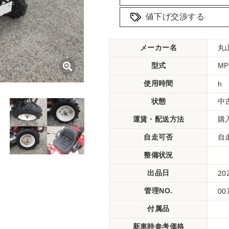
値下げ交渉する
メーカー名
丸
型式
M
使用時間
h
状態
中
運賃・配送方法
購
自走可否
自
整備状況
出品日
20
管理NO.
00
付属品
新車時参考価格