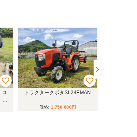
 ロ
トラクタークボタSL24FMAN
トラクターイセ
！現
1,750,000