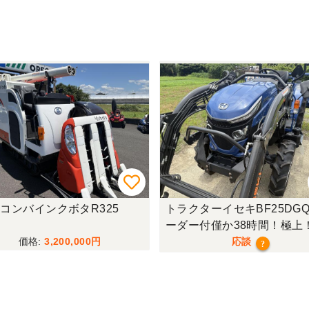
コンバインクボタR325
トラクターイセキBF25DGQ
ーダー付僅か38時間！極上
行モデル！
3,200,000
応談
?