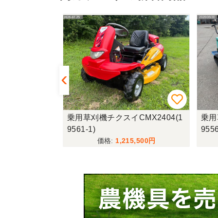
ニコムCM22
乗用草刈機チクスイCMX2404(1
乗用
9561-1)
9556
,000
1,215,500