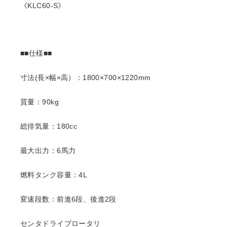
《KLC60-S》
■■仕様■■
寸法(長×幅×高）：1800×700×1220mm
質量：90kg
総排気量：180cc
最大出力：6馬力
燃料タンク容量：4L
変速段数：前進6段、後進2段
センタドライブロータリ