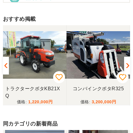
お昼時にお伺いしたにもかかわらず、親切丁寧なご
対応ありがとうございました。大切に使わせていた
だきます。ありがとうございました。
おすすめ掲載
山梨県／伊藤明久
引き取りに行くまでに 時間が掛かってしまって
待っていて頂き有り難うございました。
山梨県／樋野進悦
メールの返信がなかったので、残念ですが、こちら
からキャンセルのメールを送った。
トラクタークボタKB21X
コンバインクボタR325
Q
1,220,000
3,200,000
山梨県／伊藤明久
こちらの希望価格にして頂き有り難う御座いまし
た。 引き取りにお伺いするまで 待って頂き有り難
同カテゴリの新着商品
うございました。