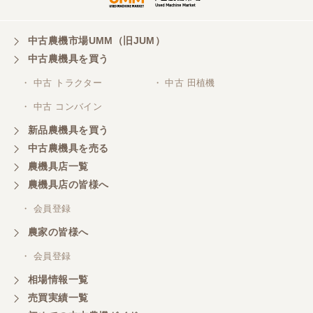
山梨県／
ありがとうございました。 安心でしっかりしたお店
です。
中古農機市場UMM（旧JUM）
中古農機具を買う
・ 中古 トラクター
・ 中古 田植機
山梨県／井上農場
・ 中古 コンバイン
このたびはお取引ありがとうございました。 梱包も
丁寧で、機械も問題なく動作しました。
新品農機具を買う
中古農機具を売る
農機具店一覧
山梨県／
農機具店の皆様へ
商談成立の連絡をいたいておりません。
・ 会員登録
農家の皆様へ
山梨県／中川
このたびは、ありがとうございました。
・ 会員登録
相場情報一覧
売買実績一覧
山梨県／好ちゃん