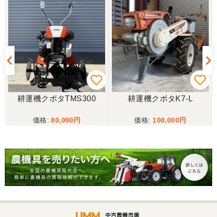
山梨県／じん
整備された中古のバインダーを探していて、金額も
だいたい予算内だったのですぐに決めました！ それ
から陸送が可能という所も大きな決め手で、良い買
い物が出来たと非常に満足しております。
山梨県／今井基史
耕運機クボタTMS300
耕運機クボタK7-L
この度は、迅速な対応ありがとうございました。た
だ、メールに記載の配達の受け取りについてタイム
80,000
100,000
ラグがあり少しとまどいましたので、星をひとつの
けました。
山梨県／
迅速丁寧にご対応くださいました。この度はありが
とうございます。