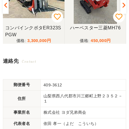
コンバインクボタER323S
ハーベスター三菱MH76
PGW
3,300,000
450,000
連絡先
Contact
郵便番号
409-3612
山梨県西八代郡市川三郷町上野２３５２－
住所
１
事業所名
株式会社 ヨダ兄弟商会
代表者名
依田 孝一（よだ こういち）