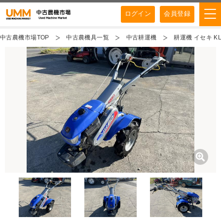
ログイン
会員登録
中古農機市場TOP
中古農機具一覧
中古耕運機
耕運機 イセキ KL