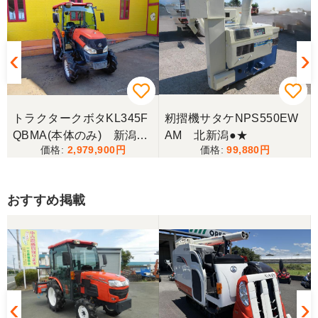
トラクタークボタKL345F
籾摺機サタケNPS550EW
QBMA(本体のみ) 新潟●
AM 北新潟●★
2,979,900
99,880
〇
おすすめ掲載