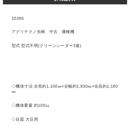
10286
アグリテクノ矢崎 中古 播種機
型式:型式不明(クリーンシーダー3連)
◇機体寸法:全長約1,100㎜×全幅約1,830㎜×全高約1,180
㎜
◇機体重量:約100㎏
◇目皿:大豆用