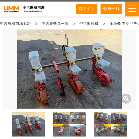
ログイン
会員登録
中古農機市場TOP
中古農機具一覧
中古播種機
播種機 アグリテ