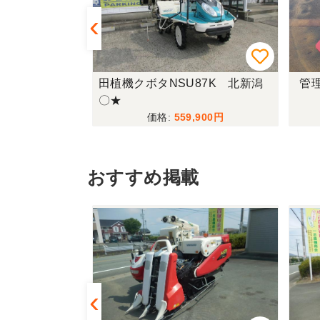
E447(UFO
田植機クボタNSU87K 北新潟
管理
〇★
,800
559,900
おすすめ掲載