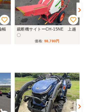
輪幅
裁断機サイトーCH-15NE 上越
田植機クボタN
〇
新潟〇★
98,780