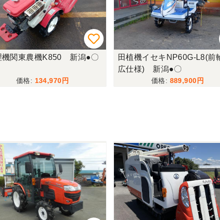
機関東農機K850 新潟●〇
田植機イセキNP60G-L8(前
広仕様) 新潟●〇
134,970
889,900