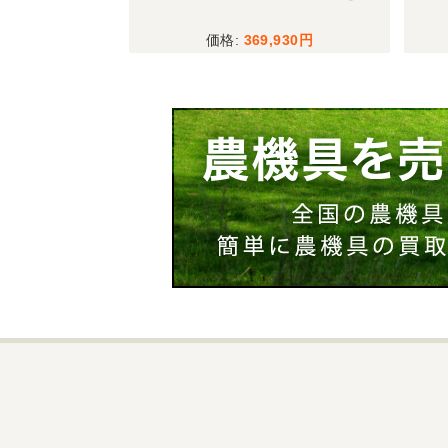
,300
369,930