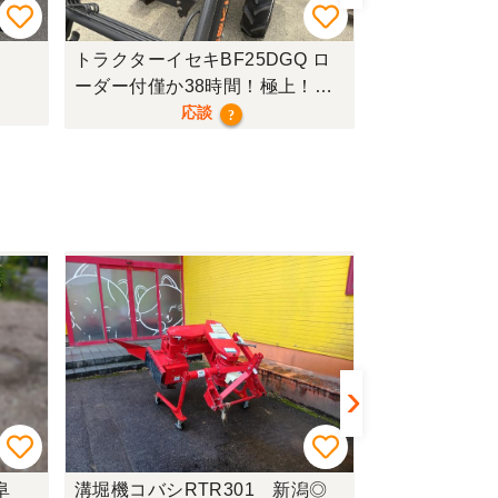
トラクターイセキBF25DGQ ロ
トラクターク
ーダー付僅か38時間！極上！現
行モデル！
応談
?
阜
溝堀機コバシRTR301 新潟◎
溝堀機富士トレ