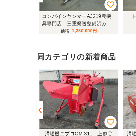
433FF-UG
コンバインヤンマーAJ219農機
ト
具専門店 三重発送整備済み
,000
1,280,000
同カテゴリの新着商品
ーPC-140K
溝堀機ニプロOM-311 上越〇
溝堀