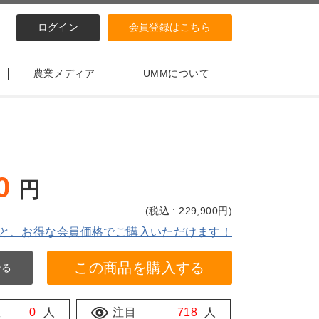
ログイン
会員登録はこちら
農業メディア
UMMについて
0
円
(
税込 : 229,900
円)
と、お得な会員価格でご購入いただけます！
この商品を購入する
せる
数
0
人
注目
718
人