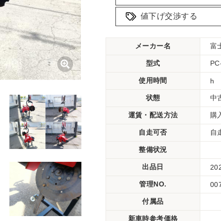
値下げ交渉する
メーカー名
富
型式
PC
使用時間
h
状態
中
運賃・配送方法
購
自走可否
自
整備状況
出品日
20
管理NO.
00
付属品
新車時参考価格