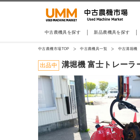
中古農機具を探す
新品農機具を探す
中古農機市場TOP
中古農機具一覧
中古溝堀機
溝堀機 富士トレーラー 
出品中