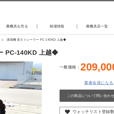
農機具を売る
相場情報
農機具店一覧
溝堀機 富士トレーラー PC-140KD 上越◆
PC-140KD 上越◆
209,00
一般価格：
業者会員になる
この商品について問い合わ
ウォッチリスト登録