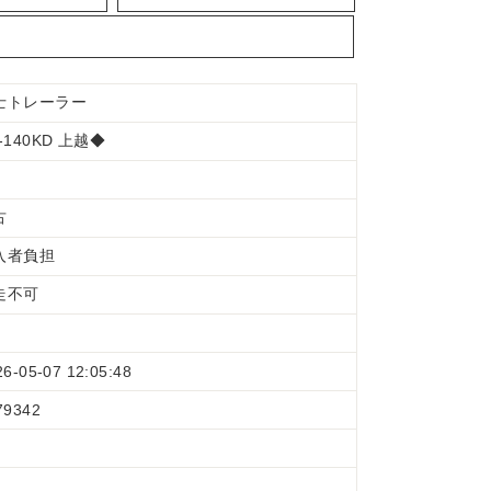
士トレーラー
-140KD 上越◆
古
入者負担
走不可
26-05-07 12:05:48
79342