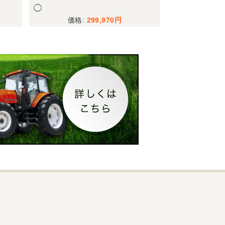
◯
D 上越◆
299,970