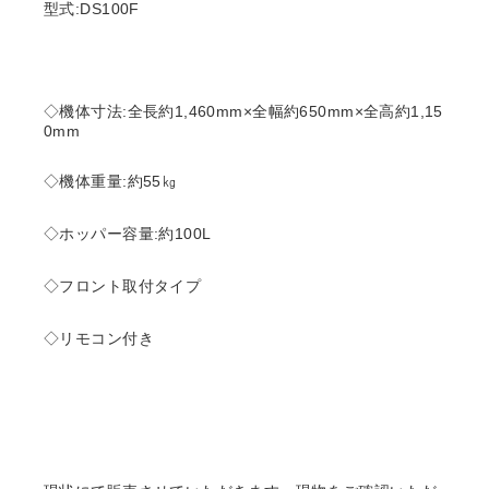
型式:DS100F
◇機体寸法:全長約1,460mm×全幅約650mm×全高約1,15
0mm
◇機体重量:約55㎏
◇ホッパー容量:約100L
◇フロント取付タイプ
◇リモコン付き