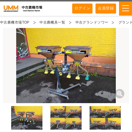
ログイン
会員登録
中古農機市場TOP
中古農機具一覧
中古グランドソワー
グランド