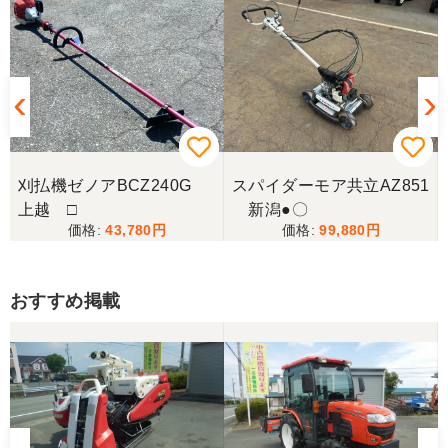
刈払機ゼノアBCZ240G
スパイダーモア共立AZ851
上越 □
新潟●〇
43,780
99,880
おすすめ掲載