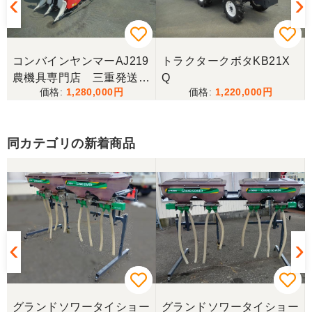
コンバインヤンマーAJ219
トラクタークボタKB21X
農機具専門店 三重発送整
Q
1,280,000
1,220,000
備済み
同カテゴリの新着商品
ー
グランドソワータイショー
グランドソワータイショー