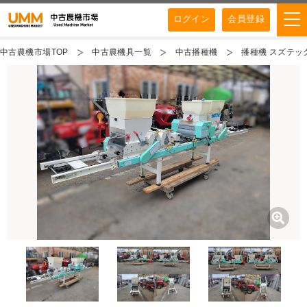
ログイン
会員登録
中古農機市場TOP
中古農機具一覧
中古播種機
播種機 スズテック