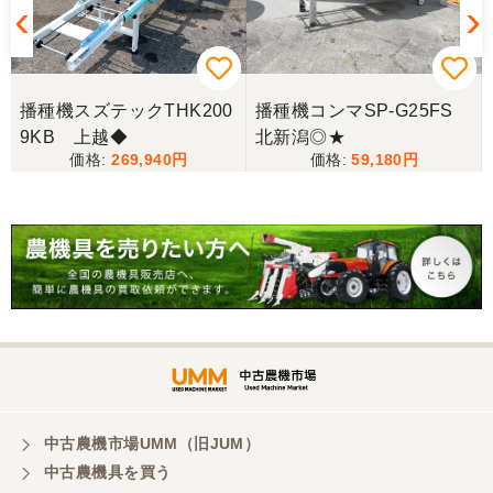
播種機スズテックTHK200
播種機コンマSP-G25FS
9KB 上越◆
北新潟◎★
269,940
59,180
中古農機市場UMM（旧JUM）
中古農機具を買う