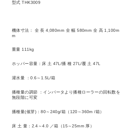
型式 THK3009
機体寸法： 全 長 4,080mm 全 幅 580mm 全 高 1,100m
m
重量 111kg
ホッパー容量：床 土 47L/播 種 27L/覆 土 47L
灌水量 ：0.6～1.5L/箱
播種量の調節 ：インバータより播種ローラーの回転数を
無段階に可変
播種量(催芽)：80～240g/箱（120～360m /箱）
床 土 量：2.4～4.0 ／箱（15～25mm 厚）