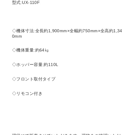
型式:UX-110F
◇機体寸法:全長約1,900mm×全幅約750mm×全高約1,34
0mm
◇機体重量:約64㎏
◇ホッパー容量:約110L
◇フロント取付タイプ
◇リモコン付き