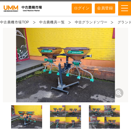
ログイン
会員登録
中古農機市場TOP
中古農機具一覧
中古グランドソワー
グランド