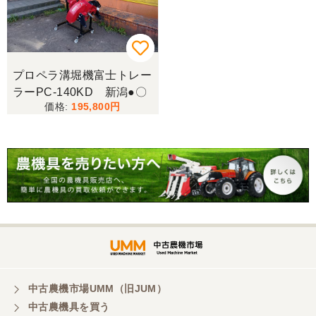
プロペラ溝堀機富士トレー
ラーPC-140KD 新潟●〇
195,800
中古農機市場UMM（旧JUM）
中古農機具を買う