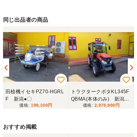
同じ出品者の商品
田植機イセキPZ70-HGRL
トラクタークボタKL345F
F 新潟●〇
QBMA(本体のみ) 新潟●
199,100
2,979,900
〇
おすすめ掲載