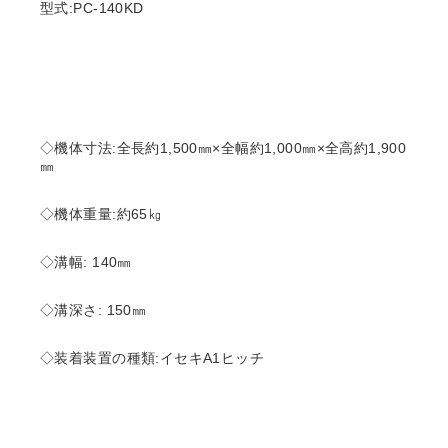
型式:PC-140KD
◇機体寸法:全長約1,500㎜×全幅約1,000㎜×全高約1,900
㎜
◇機体重量:約65㎏
◇溝幅: 140㎜
◇溝深さ: 150㎜
◇装着装置の種類:イセキA1ヒッチ