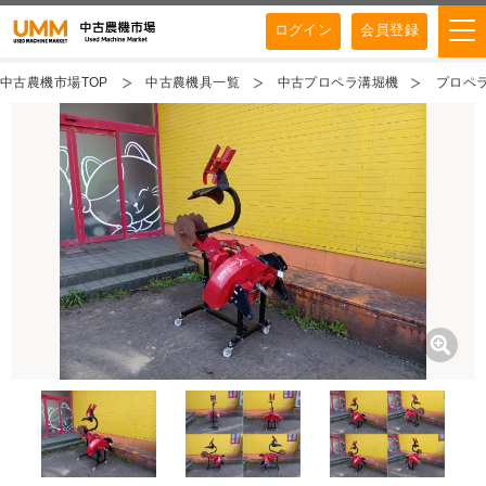
ログイン
会員登録
中古農機市場TOP
中古農機具一覧
中古プロペラ溝堀機
プロペラ