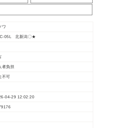
ツワ
SC-05L 北新潟〇★
古
入者負担
走不可
26-04-29 12:02:20
79176