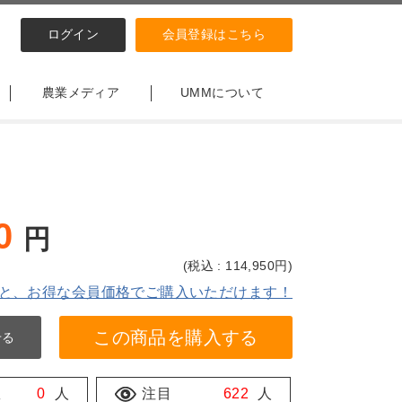
ログイン
会員登録はこちら
農業メディア
UMMについて
0
円
(
税込 : 114,950
円)
と、お得な会員価格でご購入いただけます！
この商品を購入する
せる
数
0
人
注目
622
人