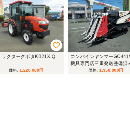
ラクタークボタKB21X Q
コンバインヤンマーGC441
機具専門店三重発送整備済
1,220,000
1,350,000