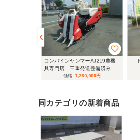
433FF-UG
コンバインヤンマーAJ219農機
ト
具専門店 三重発送整備済み
,000
1,280,000
同カテゴリの新着商品