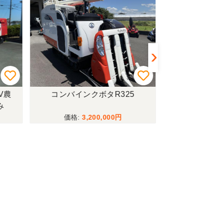
V農
コンバインクボタR325
トラクターイセ
み
ーダー付僅か
行モデル！
3,200,000