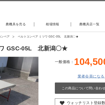
農機具を売る
相場情報
農機具店一覧
コンベア
ベルトコンベア ミツワ GSC-05L 北新潟〇★
 GSC-05L 北新潟〇★
104,50
一般価格：
業者会員になる
この商品について問い合わ
ウォッチリスト登録