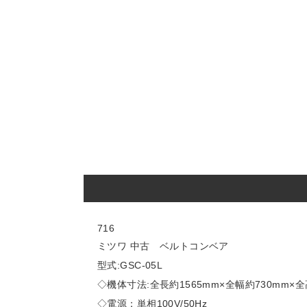
716
ミツワ 中古 ベルトコンベア
型式:GSC-05L
◇機体寸法:全長約1565mm×全幅約730mm×全
◇電源：単相100V/50Hz