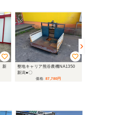
 新
整地キャリア熊谷農機NA1350
ハロークボタH
新潟●〇
越◆
87,780