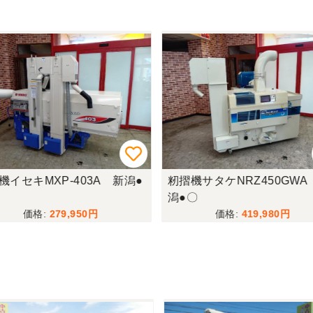
機イセキMXP-403A 新潟●
籾摺機サタケNRZ450GWA
潟●〇
279,950
419,980