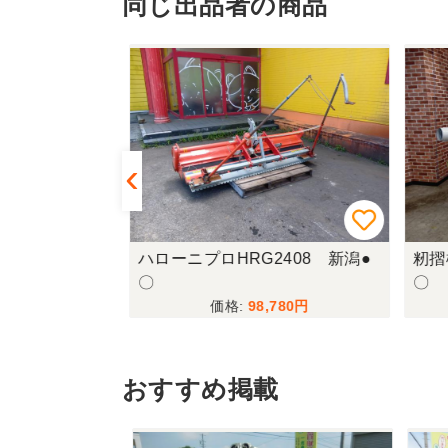
同じ出品者の商品
4aⅡ 上越◆
ハローニプロHRG2408 新潟●
籾摺
〇
〇
780
98,780
おすすめ掲載