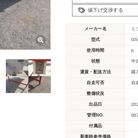
値下げ交渉する
メーカー名
ミ
型式
G
使用時間
h
状態
中
運賃・配送方法
購
自走可否
自
整備状況
出品日
20
管理NO.
00
付属品
新車時参考価格