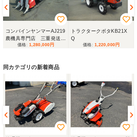
三重県／ユウスケ
購入から引き取りまでスムーズでした。ありがとう
ございました。
コンバインヤンマーAJ219
トラクタークボタKB21X
三重県／
農機具専門店 三重発送整
Q
1,280,000
1,220,000
備済み
当方の要望に対して、素早く対応していただき感謝
しております。 ありがとうございました。
同カテゴリの新着商品
三重県／山﨑
スタッフの鈴木さんが親切で機械に詳しく 丁寧にご
対応頂きました。 ありがとう！ 少し距離はあります
が、今後も農機具を買う際はのうき屋さんを利用し
ようと思います。
三重県／miraisann
写真と現物が違いすぎる