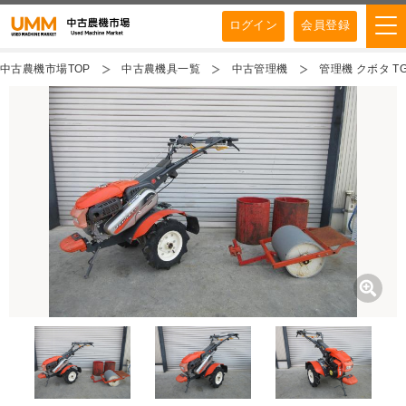
ログイン
会員登録
中古農機市場TOP
中古農機具一覧
中古管理機
管理機 クボタ TG