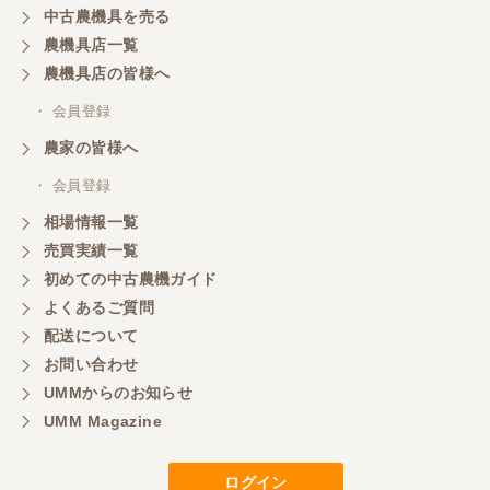
中古農機具を売る
共立シュレッターを受け取りました。 状態は問題な
農機具店一覧
く、エンジンも調子がよさそうです。 ありがとうご
ざいました。
農機具店の皆様へ
・ 会員登録
三重県／
農家の皆様へ
いつも色々お願いごとをしますが、 無理なお願いも
・ 会員登録
嫌な顔をせずに一生懸命頑張ってくれる中山さんに
感謝しています。ここで3台買いましたが、これから
相場情報一覧
もよろしくお願いしたいです。
売買実績一覧
初めての中古農機ガイド
よくあるご質問
三重県／
配送について
初めてコンバインを買いに行ったのですが、とても
明るい方に担当していただき細かく説明して下さっ
お問い合わせ
てとても嬉しかったです。
UMMからのお知らせ
UMM Magazine
三重県／
ログイン
担当さんの説明が丁寧で分かりやすく、急な要望に