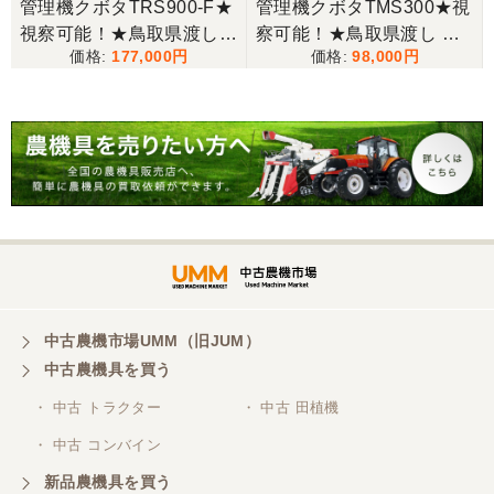
管理機クボタTRS900-F★
管理機クボタTMS300★視
視察可能！★鳥取県渡し
察可能！★鳥取県渡し ク
三重県／谷本勝美
177,000
98,000
クボタ 管理機 TRS900-F
ボタ 管理機 TMS300 ガソ
こちらの、対応も、よく、大変、満足、です。
7馬力 ガソリン 耕運機 農
リン 耕運機 農用トラクタ
用トラクター 歩行型 陽菜
ー 歩行型 ミニ耕運機 現状
現状渡し【P11485814】
渡し【P11485817】
三重県／谷本勝美
こちらの、対応、も、よくして、くれました。
三重県／谷本勝美
対応も、よくしてくれました、有難うございまし
た。
中古農機市場UMM（旧JUM）
中古農機具を買う
三重県／山本
・ 中古 トラクター
・ 中古 田植機
対応ありがとうございました。
・ 中古 コンバイン
新品農機具を買う
三重県／山本